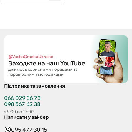
@VashaGradkaUkraine
Заходьте на наш YouTube
ділимось корисними порадами та
перевіреними методиками
Підтримка та замовлення
066 029 36 73
098 567 62 38
з 9:00 до 17:00
Написати у вайбер
095 477 30 15