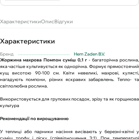
Характеристики
Опис
Відгуки
Характеристики
Бренд
Hem Zaden B.V.
Жоржина махрова Помпон суміш 0,1 г
- багаторічна рослина,
яка частіше культивується як однорічна. Формує прямостоячий
кущ висотою 90-100 см. Квіти невеликі, махрові, кулясті,
нагадують помпони, різних яскравих забарвлень. Тепло- та
світлолюбна рослина.
Використовується для групових посадок, зрізу та як горщикова
культура
Рекомендації по вирощуванню
У теплиці або парники насіння висівають у березні-квітні у
суміш торфу і піску (співвідношення 3:1). При температурі