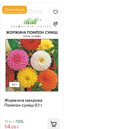
Літня Акція
Жоржина махрова
Помпон суміш 0,1 г
-10%
15
₴
.50
14
.00
₴