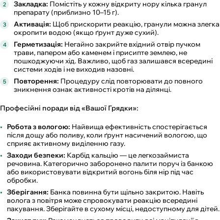
Закладка:
Помістіть у кожну відкриту нору кілька гранул
препарату (приблизно 10–15 г).
Активація:
Щоб прискорити реакцію, гранули можна злегка
окропити водою (якщо ґрунт дуже сухий).
Герметизація:
Негайно закрийте вхідний отвір пучком
трави, папером або каменем і присипте землею, не
пошкоджуючи хід. Важливо, щоб газ залишався всередині
системи ходів і не виходив назовні.
Повторення:
Процедуру слід повторювати до повного
зникнення ознак активності кротів на ділянці.
Професійні поради від «Вашої Грядки»:
Робота з вологою:
Найвища ефективність спостерігається
після дощу або поливу, коли ґрунт насичений вологою, що
сприяє активному виділенню газу.
Заходи безпеки:
Карбід кальцію — це легкозаймиста
речовина. Категорично заборонено палити поруч із банкою
або використовувати відкритий вогонь біля нір під час
обробки.
Зберігання:
Банка повинна бути щільно закритою. Навіть
волога з повітря може спровокувати реакцію всередині
пакування. Зберігайте в сухому місці, недоступному для дітей.