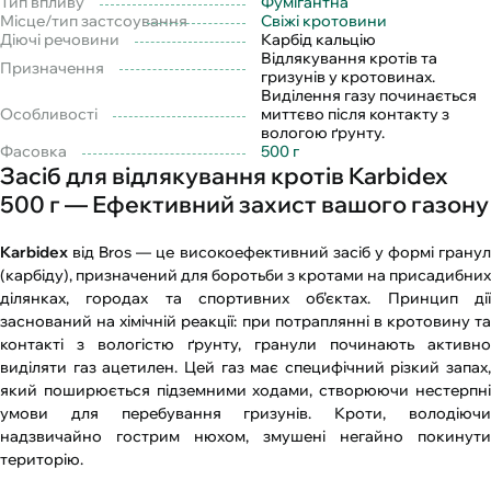
Тип впливу
Фумігантна
Місце/тип застсоування
Свіжі кротовини
Діючі речовини
Карбід кальцію
Відлякування кротів та
Призначення
гризунів у кротовинах.
Виділення газу починається
Особливості
миттєво після контакту з
вологою ґрунту.
Фасовка
500 г
Засіб для відлякування кротів Karbidex
500 г — Ефективний захист вашого газону
Karbidex
від Bros — це високоефективний засіб у формі гранул
(карбіду), призначений для боротьби з кротами на присадибних
ділянках, городах та спортивних об’єктах. Принцип дії
заснований на хімічній реакції: при потраплянні в кротовину та
контакті з вологістю ґрунту, гранули починають активно
виділяти газ ацетилен. Цей газ має специфічний різкий запах,
який поширюється підземними ходами, створюючи нестерпні
умови для перебування гризунів. Кроти, володіючи
надзвичайно гострим нюхом, змушені негайно покинути
територію.