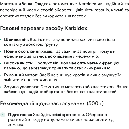
Магазин
«Ваша Грядка»
рекомендує Karbidex як надійний т
перевірений часом спосіб зберегти цілісність газонів, клумб та
овочевих грядок без використання пасток.
Головні переваги засобу Karbidex:
Швидка дія:
Виділення газу починається миттєво після
контакту з вологою ґрунту.
Повне охоплення ходів:
Газ важчий за повітря, тому він
ефективно заповнює всю підземну мережу нір.
Висока якість:
Продукт від Bros має оптимальну фракцію
каменю, що забезпечує тривалу та стабільну реакцію.
Гуманний метод:
Засіб не знищує кротів, а лише змушує їх
змінити місце проживання.
Зручна упаковка:
Герметична металева або пластикова банка
забезпечує надійне зберігання без втрати властивостей.
Рекомендації щодо застосування (500 г)
Підготовка:
Знайдіть свіжі кротовини. Обережно
розкопайте вхід у нору, намагаючись не засипати хід
землею.