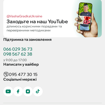
@VashaGradkaUkraine
Заходьте на наш YouTube
ділимось корисними порадами та
перевіреними методиками
Підтримка та замовлення
066 029 36 73
098 567 62 38
з 9:00 до 17:00
Написати у вайбер
095 477 30 15
Соціальні мережі