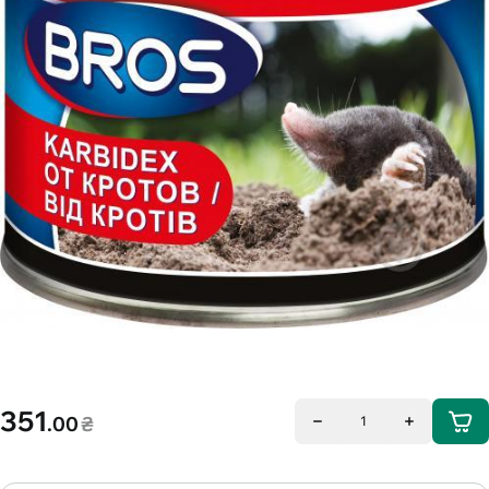
351
.00
₴
1