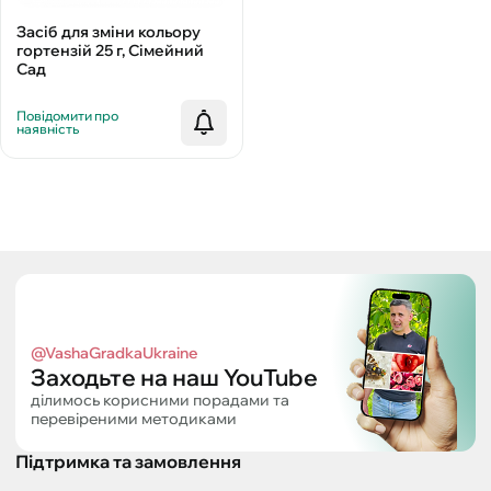
Засіб для зміни кольору
гортензій 25 г, Сімейний
Сад
Повідомити про
наявність
@VashaGradkaUkraine
Заходьте на наш YouTube
ділимось корисними порадами та
перевіреними методиками
Підтримка та замовлення