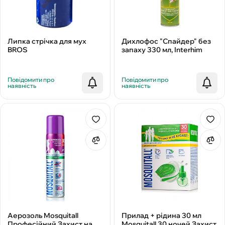
Липка стрічка для мух
Дихлофос "Спайдер" без
BROS
запаху 330 мл, Interhim
Повідомити про
Повідомити про
наявність
наявність
Аерозоль Mosquitall
Прилад + рідина 30 мл
Професійний Захист на
Mosquitall 30 ночей Захист