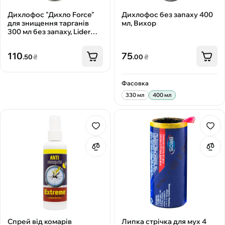
Дихлофос "Дихло Force"
Дихлофос без запаху 400
для знищення тарганів
мл, Вихор
300 мл без запаху, Lider
Kozmetik
110
75
.50
₴
.00
₴
Фасовка
330 мл
400 мл
Спрей від комарів
Липка стрічка для мух 4