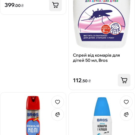
399
.00
₴
Спрей від комарів для
дітей 50 мл, Bros
112
.50
₴