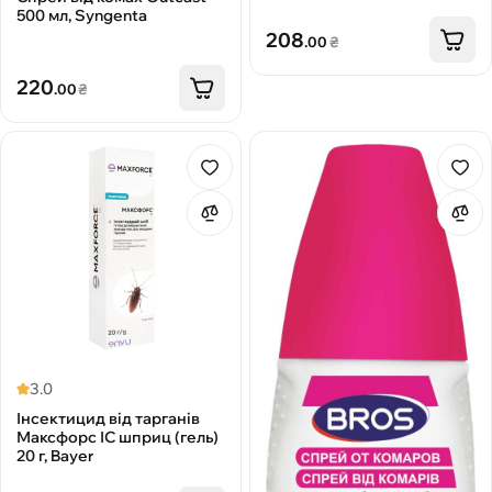
500 мл, Syngenta
208
.00
₴
220
.00
₴
3.0
Інсектицид від тарганів
Максфорс ІС шприц (гель)
20 г, Bayer