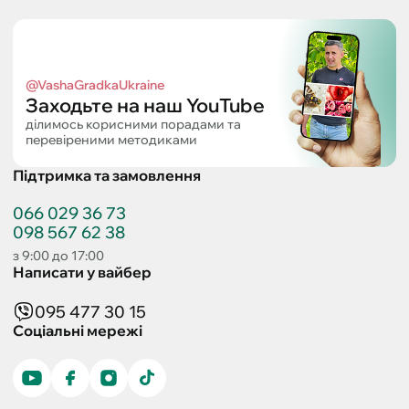
@VashaGradkaUkraine
Заходьте на наш YouTube
ділимось корисними порадами та
перевіреними методиками
Підтримка та замовлення
066 029 36 73
098 567 62 38
з 9:00 до 17:00
Написати у вайбер
095 477 30 15
Соціальні мережі