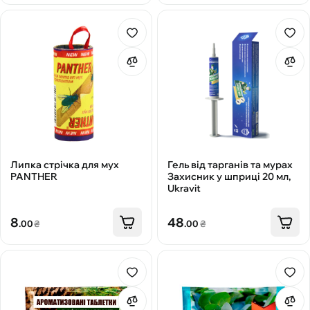
Липка стрічка для мух
Гель від тарганів та мурах
PANTHER
Захисник у шприці 20 мл,
Ukravit
8
48
.00
₴
.00
₴