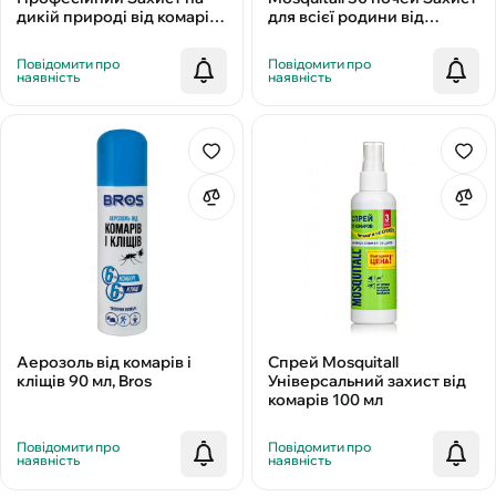
дикій природі від комарів і
для всієї родини від
кліщів 75 мл
комарів
Повідомити про
Повідомити про
наявність
наявність
Аерозоль від комарів і
Спрей Mosquitall
кліщів 90 мл, Bros
Універсальний захист від
комарів 100 мл
Повідомити про
Повідомити про
наявність
наявність