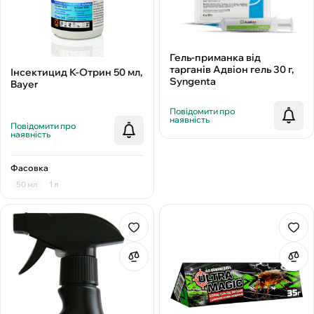
Гель-приманка від
тарганів Адвіон гель 30 г,
Інсектицид К-Отрин 50 мл,
Syngenta
Bayer
Повідомити про
наявність
Повідомити про
наявність
Фасовка
50 мл
1 л