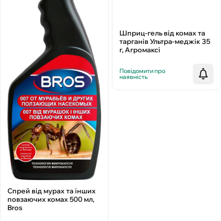
Шприц-гель від комах та
тарганів Ультра-меджік 35
г, Агромаксі
Повідомити про
наявність
Спрей від мурах та інших
повзаючих комах 500 мл,
Bros