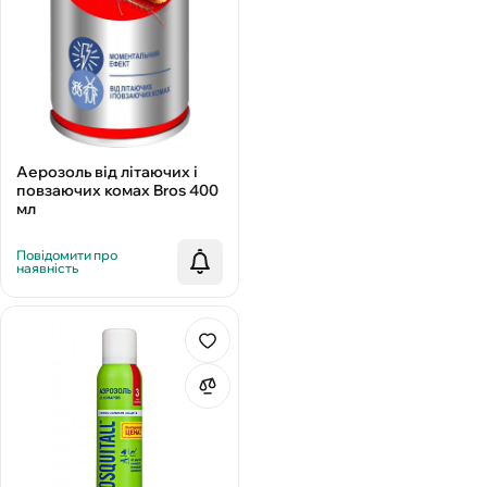
Аерозоль від літаючих і
повзаючих комах Bros 400
мл
Повідомити про
наявність