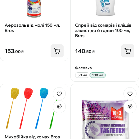
Аерозоль від молі 150 мл,
Спрей від комарів і кліщів
Bros
захист до 6 годин 100 мл,
Bros
153
140
.00
₴
.50
₴
Фасовка
50 мл
100 мл
Мухобійка від комах Bros