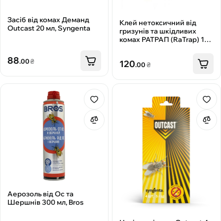
Засіб від комах Деманд
Клей нетоксичний від
Outcast 20 мл, Syngenta
гризунів та шкідливих
комах РАТРАП (RaTrap) 135
г, Papirna Moudry
88
.00
₴
120
.00
₴
Аерозоль від Ос та
Шершнів 300 мл, Bros