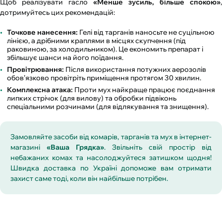
Щоб реалізувати гасло
«Менше зусиль, більше спокою»
,
дотримуйтесь цих рекомендацій:
Точкове нанесення:
Гелі від тарганів наносьте не суцільною
лінією, а дрібними краплями в місцях скупчення (під
раковиною, за холодильником). Це економить препарат і
збільшує шанси на його поїдання.
Провітрювання:
Після використання потужних аерозолів
обов’язково провітріть приміщення протягом 30 хвилин.
Комплексна атака:
Проти мух найкраще працює поєднання
липких стрічок (для вилову) та обробки підвіконь
спеціальними розчинами (для відлякування та знищення).
Замовляйте засоби від комарів, тарганів та мух в інтернет-
магазині
«Ваша Грядка»
. Звільніть свій простір від
небажаних комах та насолоджуйтеся затишком щодня!
Швидка доставка по Україні допоможе вам отримати
захист саме тоді, коли він найбільше потрібен.