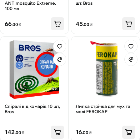
ANTImosquito Extreme,
шт, Bros
100 мл
66
45
.00
₴
.00
₴
Спіралі від комарів 10 шт,
Липка стрічка для мух та
Bros
молі FEROKAP
142
16
.00
₴
.00
₴