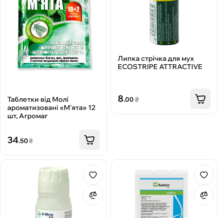
Липка стрічка для мух
ECOSTRIPE ATTRACTIVE
8
Таблетки від Молі
.00
₴
ароматизовані «М'ята» 12
шт, Агромаг
34
.50
₴