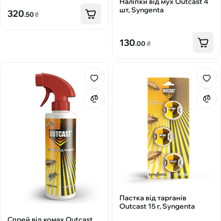
Наліпки від мух Outcast 4
шт, Syngenta
320
.50
₴
130
.00
₴
Пастка від тарганів
Outcast 15 г, Syngenta
Спрей від комах Outcast