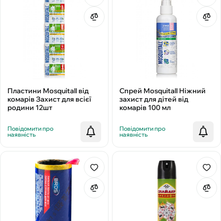
Пластини Mosquitall від
Спрей Mosquitall Ніжний
комарів Захист для всієї
захист для дітей від
родини 12шт
комарів 100 мл
Повідомити про
Повідомити про
наявність
наявність