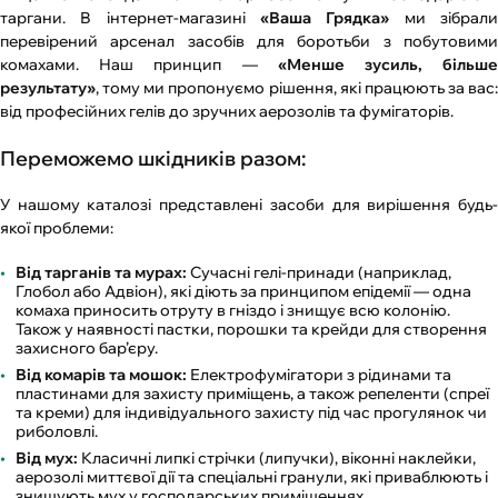
таргани. В інтернет-магазині
«Ваша Грядка»
ми зібрал
перевірений арсенал засобів для боротьби з побутовими
комахами. Наш принцип —
«Менше зусиль, більш
результату»
, тому ми пропонуємо рішення, які працюють за вас:
від професійних гелів до зручних аерозолів та фумігаторів.
Переможемо шкідників разом:
У нашому каталозі представлені засоби для вирішення будь-
якої проблеми:
Від тарганів та мурах:
Сучасні гелі-принади (наприклад,
Глобол або Адвіон), які діють за принципом епідемії — одна
комаха приносить отруту в гніздо і знищує всю колонію.
Також у наявності пастки, порошки та крейди для створення
захисного бар’єру.
Від комарів та мошок:
Електрофумігатори з рідинами та
пластинами для захисту приміщень, а також репеленти (спреї
та креми) для індивідуального захисту під час прогулянок чи
риболовлі.
Від мух:
Класичні липкі стрічки (липучки), віконні наклейки,
аерозолі миттєвої дії та спеціальні гранули, які приваблюють і
знищують мух у господарських приміщеннях.