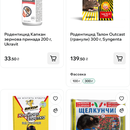
Родентицид Капкан
Родентицид Талон Outcast
зернова принада 200 г,
(гранули) 300 г, Syngenta
Ukravit
33
139
.50
₴
.50
₴
Фасовка
100 г
300 г