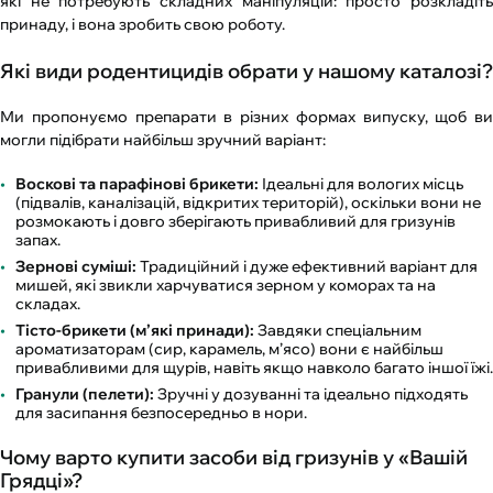
які не потребують складних маніпуляцій: просто розкладіть
принаду, і вона зробить свою роботу.
Які види родентицидів обрати у нашому каталозі?
Ми пропонуємо препарати в різних формах випуску, щоб ви
могли підібрати найбільш зручний варіант:
Воскові та парафінові брикети:
Ідеальні для вологих місць
(підвалів, каналізацій, відкритих територій), оскільки вони не
розмокають і довго зберігають привабливий для гризунів
запах.
Зернові суміші:
Традиційний і дуже ефективний варіант для
мишей, які звикли харчуватися зерном у коморах та на
складах.
Тісто-брикети (м’які принади):
Завдяки спеціальним
ароматизаторам (сир, карамель, м’ясо) вони є найбільш
привабливими для щурів, навіть якщо навколо багато іншої їжі.
Гранули (пелети):
Зручні у дозуванні та ідеально підходять
для засипання безпосередньо в нори.
Чому варто купити засоби від гризунів у «Вашій
Грядці»?