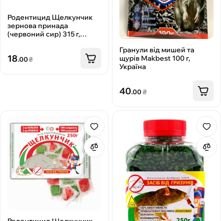
Родентицид Щелкунчик
зернова принада
(червоний сир) 315 г,
Агромаг
Гранули від мишей та
18
щурів Makbest 100 г,
.00
₴
Україна
40
.00
₴
Родентицид Щелкунчик