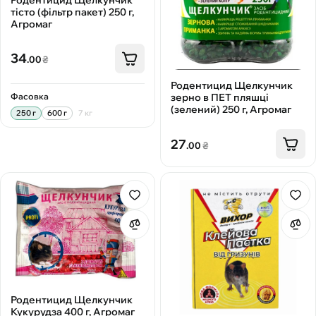
тісто (фільтр пакет) 250 г,
Агромаг
34
.00
₴
Родентицид Щелкунчик
Фасовка
зерно в ПЕТ пляшці
(зелений) 250 г, Агромаг
250 г
600 г
7 кг
27
.00
₴
Родентицид Щелкунчик
Кукурудза 400 г, Агромаг