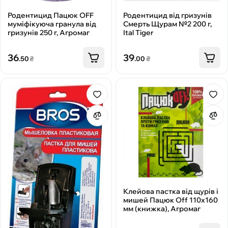
Родентицид Пацюк OFF
Родентицид від гризунів
муміфікуюча гранула від
Смерть Щурам №2 200 г,
гризунів 250 г, Агромаг
Ital Tiger
36
39
.50
₴
.00
₴
Клейова пастка від щурів і
мишей Пацюк Off 110х160
мм (книжка), Агромаг