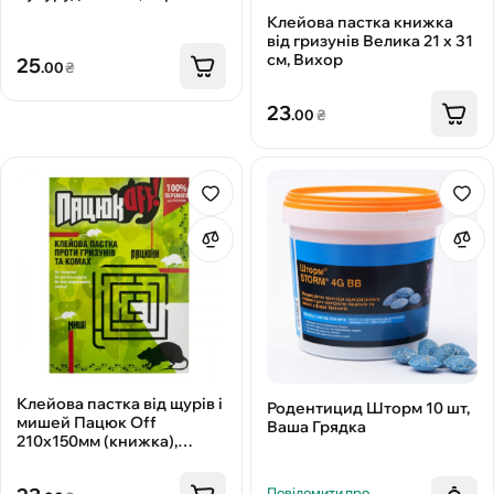
Клейова пастка книжка
від гризунів Велика 21 x 31
см, Вихор
25
.00
₴
23
.00
₴
Клейова пастка від щурів і
Родентицид Шторм 10 шт,
мишей Пацюк Off
Ваша Грядка
210х150мм (книжка),
Агромаг
Повідомити про