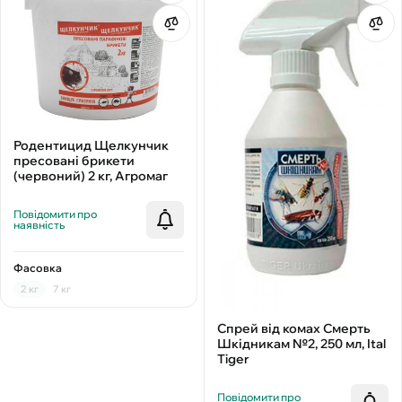
Родентицид Щелкунчик
пресовані брикети
(червоний) 2 кг, Агромаг
Повідомити про
наявність
Фасовка
2 кг
7 кг
Спрей від комах Смерть
Шкідникам №2, 250 мл, Ital
Tiger
Повідомити про