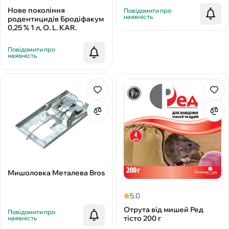
Нове покоління
Повідомити про
наявність
родентицидів Бродіфакум
0,25 % 1 л, O. L. KAR.
Повідомити про
наявність
Мишоловка Металева Bros
5.0
Отрута від мишей Ред
Повідомити про
тісто 200 г
наявність