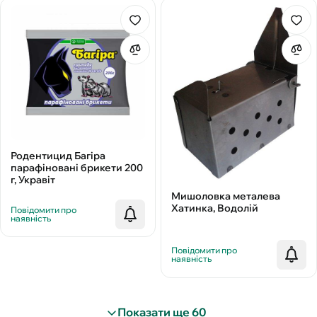
Родентицид Багіра
парафіновані брикети 200
г, Укравіт
Мишоловка металева
Хатинка, Водолій
Повідомити про
наявність
Повідомити про
наявність
Показати ще 60