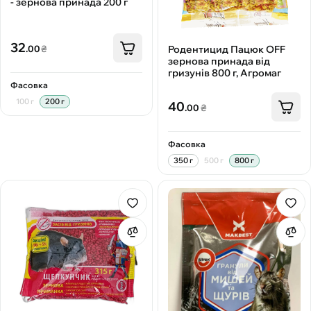
- зернова принада 200 г
32
Родентицид Пацюк OFF
.00
₴
зернова принада від
гризунів 800 г, Агромаг
Фасовка
100 г
200 г
40
.00
₴
Фасовка
350 г
500 г
800 г