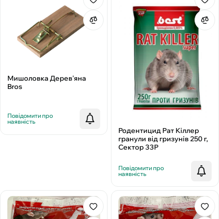
Мишоловка Дерев'яна
Bros
Повідомити про
наявність
Родентицид Рат Кіллер
гранули від гризунів 250 г,
Сектор 33Р
Повідомити про
наявність