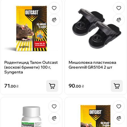
Родентицид Талон Outcast
Мишоловка пластикова
(воскові брикети) 100 г,
Greenmill GR5104 2 шт
Syngenta
71
90
.00
₴
.00
₴