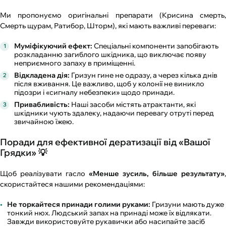
Ми пропонуємо оригінальні препарати (Крисина смерть,
Смерть щурам, Ратибор, Шторм), які мають важливі переваги:
Муміфікуючий ефект:
Спеціальні компоненти запобігають
розкладанню загиблого шкідника, що виключає появу
неприємного запаху в приміщенні.
Відкладена дія:
Гризун гине не одразу, а через кілька днів
після вживання. Це важливо, щоб у колонії не виникло
підозри і «сигналу небезпеки» щодо принади.
Привабливість:
Наші засоби містять атрактанти, які
шкідники чують здалеку, надаючи перевагу отруті перед
звичайною їжею.
Поради для ефективної дератизації від «Вашої
Грядки» 💡
Щоб реалізувати гасло
«Менше зусиль, більше результату»
,
скористайтеся нашими рекомендаціями:
Не торкайтеся принади голими руками:
Гризуни мають дуже
тонкий нюх. Людський запах на принаді може їх відлякати.
Завжди використовуйте рукавички або насипайте засіб