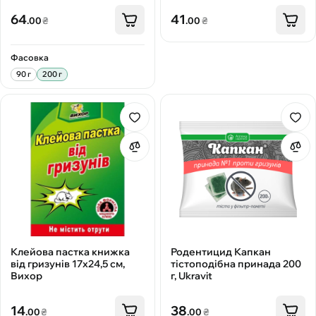
64
41
.00
₴
.00
₴
Фасовка
90 г
200 г
Клейова пастка книжка
Родентицид Капкан
від гризунів 17x24,5 см,
тістоподібна принада 200
Вихор
г, Ukravit
14
38
.00
₴
.00
₴