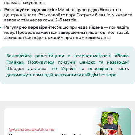
прямо з пакування.
Розміщуйте вздовж стін:
Миші та щури рідко бігають по
центру кімнати. Розкладайте порції отрути біля нір, у кутах та
вздовж стін через кожні 2–5 метрів.
Регулярно перевіряйте:
Якщо принада з’їдена — покладіть
нову. Процес вважається завершеним лише тоді, коли засіб
залишається недоторканим протягом кількох днів.
Замовляйте родентициди в інтернет-магазині
«Ваша
Грядка»
. Позбудьтеся гризунів швидко та назавжди!
Швидка доставка по Україні та перевірена якість
допоможуть вам надійно захистити свій дім і комори.
@VashaGradkaUkraine