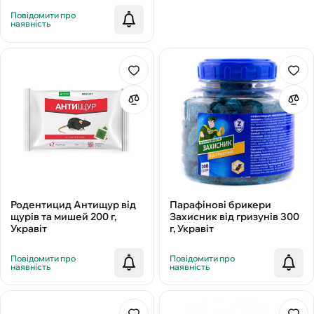
Повідомити про
наявність
Родентицид Антищур від
Парафінові брикери
щурів та мишей 200 г,
Захисник від гризунів 300
Укравіт
г, Укравіт
Повідомити про
Повідомити про
наявність
наявність