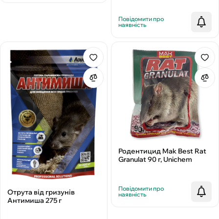
Повідомити про
наявність
Родентицид Mak Best Rat
Granulat 90 г, Unichem
Повідомити про
Отрута від гризунів
наявність
Антимиша 275 г