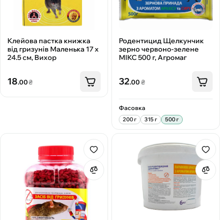
Клейова пастка книжка
Родентицид Щелкунчик
від гризунів Маленька 17 x
зерно червоно-зелене
24.5 см, Вихор
МІКС 500 г, Агромаг
18
32
.00
₴
.00
₴
Фасовка
200 г
315 г
500 г