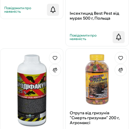
Повідомити про
наявність
Інсектицид Best Pest від
мурах 500 г, Польща
Повідомити про
наявність
Отрута від гризунів
"Смерть гризунам" 200 г,
Агромаксі