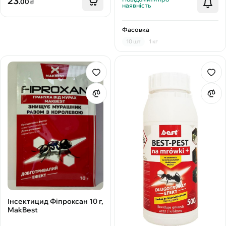
23
.00
₴
наявність
Фасовка
10 шт
1 кг
Інсектицид Фіпроксан 10 г,
MakBest