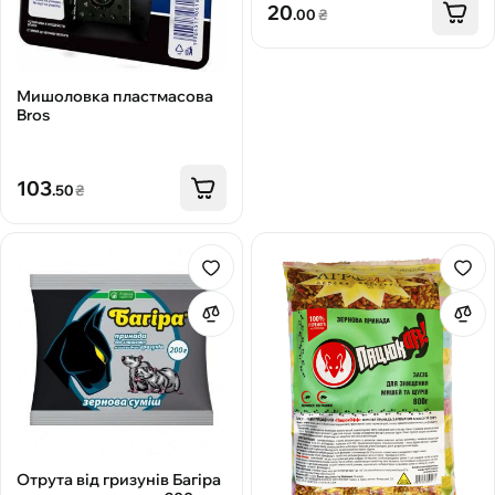
20
.00
₴
Мишоловка пластмасова
Bros
103
.50
₴
Отрута від гризунів Багіра