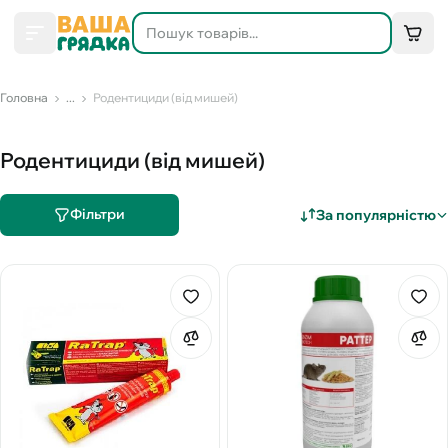
Головна
...
Родентициди (від мишей)
Родентициди (від мишей)
Фільтри
За популярністю