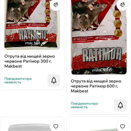
Отрута від мищей зерно
червоне Ратімор 300 г,
Makbest
Повідомити про
Отрута від мищей зерно
наявність
червоне Ратімор 600 г,
Makbest
Повідомити про
наявність