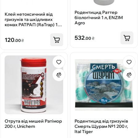
Родентицид Раттер
Клей нетоксичний від
біологічний 1 л, ENZIM
гризунів та шкідливих
Agro
комах РАТРАП (RaTrap) 135
г, Papirna Moudry
532
.00
₴
120
.00
₴
Отрута від мишей Ратімор
Родентицид від гризунів
200 г, Unichem
Смерть Щурам №1 200 г,
Ital Tiger