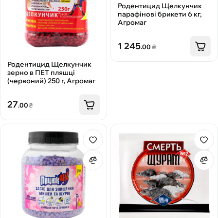
Родентицид Щелкунчик
парафінові брикети 6 кг,
Агромаг
1 245
.00
₴
Родентицид Щелкунчик
зерно в ПЕТ пляшці
(червоний) 250 г, Агромаг
27
.00
₴