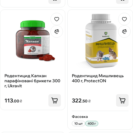
Родентицид Капкан
Родентицид Мишливець
парафіновані брикети 300
400 г, ProtectON
г, Ukravit
113
322
.00
₴
.50
₴
Фасовка
10 шт
400 г