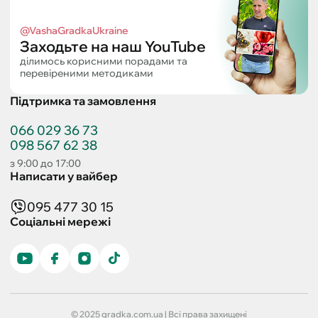
@VashaGradkaUkraine
Заходьте на наш YouTube
ділимось корисними порадами та
перевіреними методиками
Підтримка та замовлення
066 029 36 73
098 567 62 38
з 9:00 до 17:00
Написати у вайбер
095 477 30 15
Соціальні мережі
© 2025 gradka.com.ua | Всі права захищені