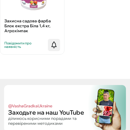
Захисна садова фарба
Блок екстра Біла 1,4 кг,
Агрохімпак
Повідомити про
наявність
@VashaGradkaUkraine
Заходьте на наш YouTube
ділимось корисними порадами та
перевіреними методиками