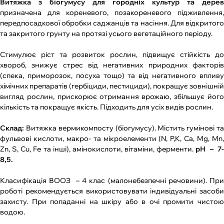
Витяжка з біогумусу для городніх культур та дерев
призначена для кореневого, позакореневого підживлення,
передпосадкової обробки саджанців та насіння. Для відкритого
та закритого грунту на протязі усього вегетаційного періоду.
Стимулює ріст та розвиток рослин, підвищує стійкість до
хвороб, знижує стрес від негативних природних факторів
(спека, приморозок, посуха тощо) та від негативного впливу
хімічних препаратів (гербіциди, пестициди), покращує зовнішній
вигляд рослин, прискорює отримання врожаю, збільшує його
кількість та покращує якість. Підходить для усіх видів рослин.
Склад:
Витяжка вермикомпосту (біогумусу). Містить гумінові т
фульвові кислоти, макро- та мікроелементи (N, P,K, Ca, Mg, Mn,
Zn, S, Cu, Fe та інші), амінокислоти, вітаміни, ферменти.
рН
–
7
8,5.
Класифікація ВООЗ
– 4 клас (малонебезпечні речовини). При
роботі рекомендується використовувати індивідуальні засоби
захисту. При попаданні на шкіру або в очі промити чистою
водою.