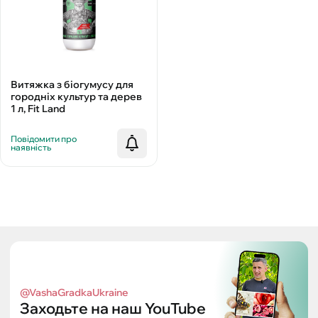
Витяжка з біогумусу для
городніх культур та дерев
1 л, Fit Land
Повідомити про
наявність
@VashaGradkaUkraine
Заходьте на наш YouTube