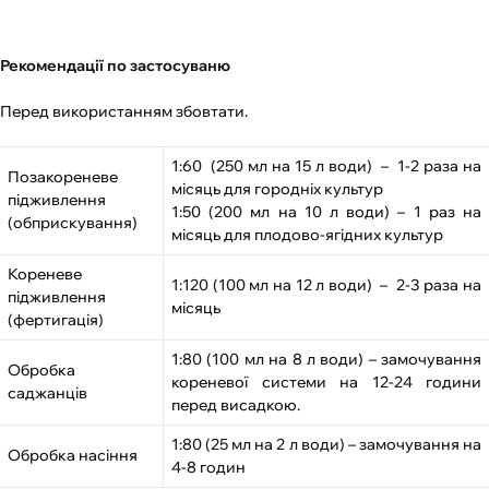
Рекомендації по застосуваню
Перед використанням збовтати.
1:60
(250 мл на 15 л води)
–
1-2 раза на
Позакореневе
місяць для городніх культур
підживлення
1:50 (200 мл на 10 л води) – 1 раз на
(обприскування)
місяць для плодово-ягідних культур
Кореневе
1:120 (100 мл на 12 л води)
–
2-3 раза на
підживлення
місяць
(фертигація)
1:80 (100 мл на 8 л води) – замочування
Обробка
кореневої системи на 12-24 години
саджанців
перед висадкою.
1:80 (25 мл на 2 л води) – замочування на
Обробка насіння
4-8 годин