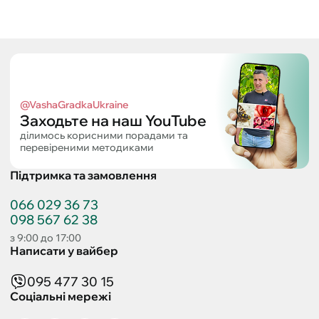
@VashaGradkaUkraine
Заходьте на наш YouTube
ділимось корисними порадами та
перевіреними методиками
Підтримка та замовлення
066 029 36 73
098 567 62 38
з 9:00 до 17:00
Написати у вайбер
095 477 30 15
Соціальні мережі