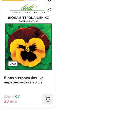
Віола віттрока Фенікс
червоно-жовта 20 шт
-9%
30
₴
.00
27
.50
₴