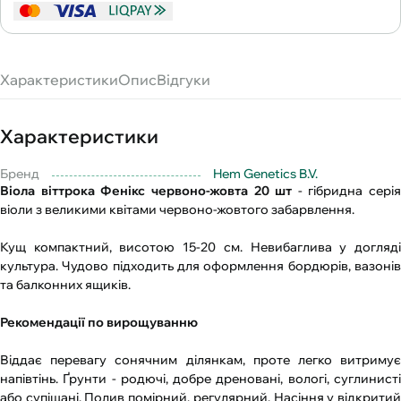
Характеристики
Опис
Відгуки
Характеристики
Бренд
Hem Genetics B.V.
Віола віттрока Фенікс червоно-жовта 20 шт
- гібридна серія
віоли з великими квітами червоно-жовтого забарвлення.
Кущ компактний, висотою 15-20 см. Невибаглива у догляді
культура. Чудово підходить для оформлення бордюрів, вазонів
та балконних ящиків.
Рекомендації по вирощуванню
Віддає перевагу сонячним ділянкам, проте легко витримує
напівтінь. Ґрунти - родючі, добре дреновані, вологі, суглинисті
або супіщані. Полив помірний, регулярний. Насіння у відкритий