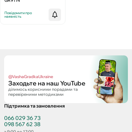
GR9114
Повідомити про
наявність
@VashaGradkaUkraine
Заходьте на наш YouTube
ділимось корисними порадами та
перевіреними методиками
Підтримка та замовлення
066 029 36 73
098 567 62 38
з 9:00 до 17:00