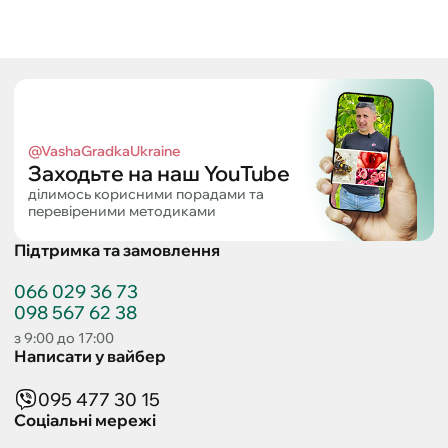
@VashaGradkaUkraine
Заходьте на наш YouTube
ділимось корисними порадами та
перевіреними методиками
Підтримка та замовлення
066 029 36 73
098 567 62 38
з 9:00 до 17:00
Написати у вайбер
095 477 30 15
Соціальні мережі