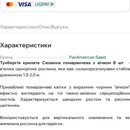
Характеристики
Опис
Відгуки
Характеристики
Бренд
PanAmerican Seed
Тунбергія крилата Сюзанна помаранчева з вічком 8 шт
в'юнка однорічна рослина, яка має сильнорозгалужені стебла
довжиною 1,5-2,0 м.
Привабливі помаранчеві квітки з виразним чорним "вічком"
ефектно виглядають на тлі темно-зелених серцеподібних
листків. Характеризується швидким ростом та рясним
цвітінням.
Використовується для вертикального озеленення та як
ампельна рослина для підвісок.