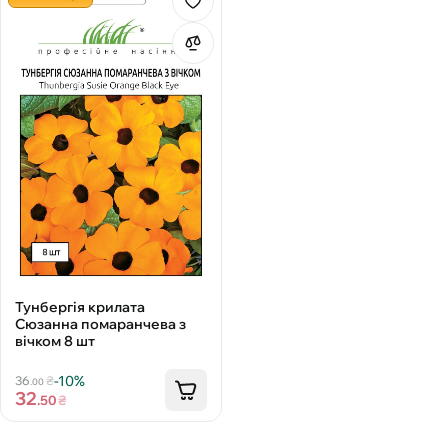
Тунбергія крилата
Сюзанна помаранчева з
вічком 8 шт
-10%
36
₴
.00
32
.50
₴