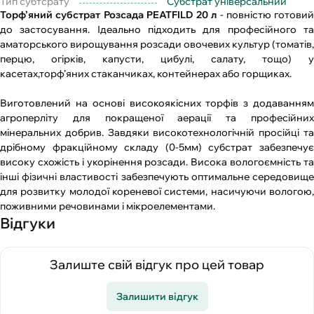
Тип субтсрату
Субстрат універсальний
Торф’яний субстрат Розсада PEATFILD 20 л
- повністю готовий
до застосування. Ідеально підходить для професійного та
аматорського вирощування розсади овочевих культур (томатів,
перцю, огірків, капусти, цибулі, салату, тощо) у
касетах,торф’яних стаканчиках, контейнерах або горщиках.
Виготовлений на основі високоякісних торфів з додаванням
агроперліту для покращеної аерації та професійних
мінеральних добрив. Завдяки високотехнологічній просійці та
дрібному фракційному складу (0-5мм) субстрат забезпечує
високу схожість і укорінення розсади. Висока вологоємність та
інші фізичні властивості забезпечують оптимальне середовище
для розвитку молодої кореневої системи, насичуючи вологою,
поживними речовинами і мікроелементами.
Відгуки
Залиште свій відгук про цей товар
Залишити відгук