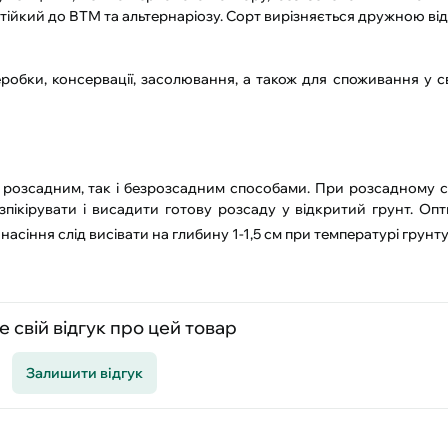
 стійкий до ВТМ та альтернаріозу. Сорт вирізняється дружною 
бки, консервації, засолювання, а також для споживання у св
розсадним, так і безрозсадним способами. При розсадному с
озпікірувати і висадити готову розсаду у відкритий грунт. Оп
насіння слід висівати на глибину 1-1,5 см при температурі грунт
 свій відгук про цей товар
Залишити відгук