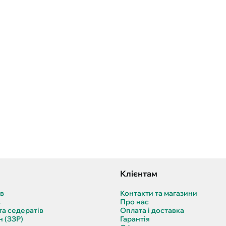
Клієнтам
ів
Контакти та магазини
в
Про нас
та седератів
Оплата і доставка
н (ЗЗР)
Гарантія