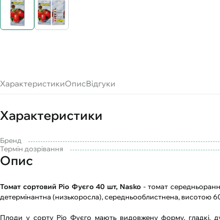
Характеристики
Опис
Відгуки
Характеристики
Бренд
Термін дозрівання
Опис
Томат сортовий Ріо Фуєго 40 шт, Nasko
- томат середньоранні
детермінантна (низькоросла), середньооблистнена, висотою 6
Плоди у сорту Ріо Фуєго мають видовжену форму, гладкі, ду