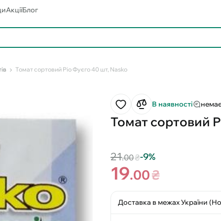
ди
Акції
Блог
тів
Томат сортовий Ріо Фуєго 40 шт, Nasko
В наявності
немає
Томат сортовий Р
21
-9%
.00
₴
19
.00
₴
Доставка в межах України (Н