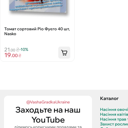
Томат сортовий Ріо Фуєго 40 шт,
Nasko
21
₴
-10%
.00
19
.00
₴
Каталог
@VashaGradkaUkraine
Заходьте на наш
Насіння овоч
Насіння квіті
YouTube
Насіння трав 
Захист росли
ділимось корисними порадами та