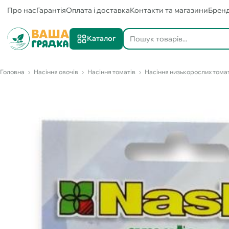
Про нас
Гарантія
Оплата і доставка
Контакти та магазини
Брен
Каталог
Головна
Насіння овочів
Насіння томатів
Насіння низькорослих тома