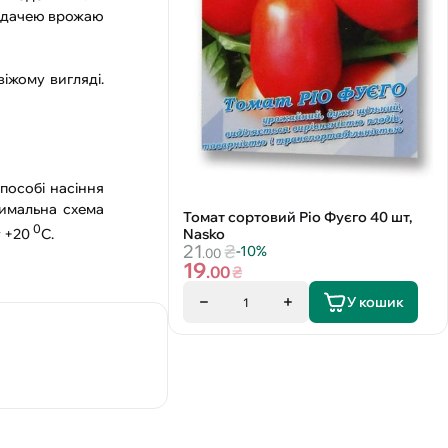
віддачею врожаю
іжому вигляді.
пособі насіння
тимальна схема
Томат сортовий Ріо Фуєго 40 шт,
0
у +20
С.
Nasko
21
₴
-10%
.00
19
.00
₴
У кошик
1