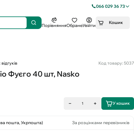
066 029 36 73
Кошик
Порівняння
Обране
Увійти
 відгуків
Код товару: 5037
іо Фуєго 40 шт, Nasko
У кошик
1
ова пошта, Укрпошта)
За розцінками перевізників