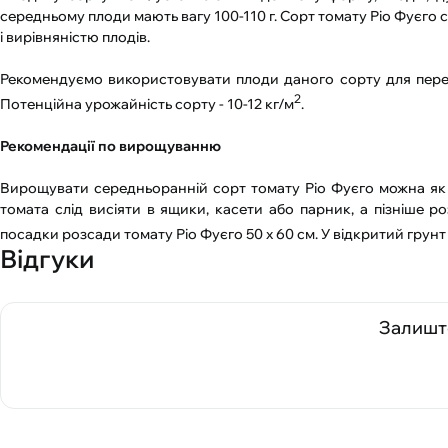
середньому плоди мають вагу 100-110 г. Сорт томату Ріо Фуєго
і вирівняністю плодів.
Рекомендуємо використовувати плоди даного сорту для переро
2
Потенційна урожайність сорту - 10-12 кг/м
.
Рекомендації по вирощуванню
Вирощувати середньоранній сорт томату Ріо Фуєго можна як 
томата слід висіяти в ящики, касети або парник, а пізніше р
посадки розсади томату Ріо Фуєго 50 х 60 см. У відкритий грунт 
Відгуки
Залиште