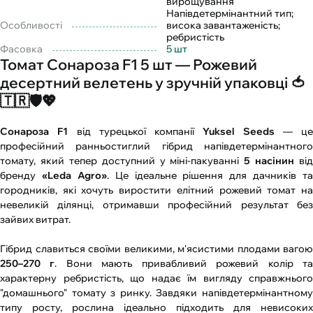
вирощування
Напівдетермінантний тип;
Особливості
висока завантаженість;
ребристість
Фасовка
5 шт
Томат Сонароза F1 5 шт — Рожевий
десертний велетень у зручній упаковці 🍅
🇹🇷🛡️💖
Сонароза F1
від турецької компанії
Yuksel Seeds
— це
професійний ранньостиглий гібрид напівдетермінантного
томату, який тепер доступний у міні-пакуванні
5 насінин
від
бренду
«Leda Agro»
. Це ідеальне рішення для дачників та
городників, які хочуть виростити елітний рожевий томат на
невеликій ділянці, отримавши професійний результат без
зайвих витрат.
Гібрид славиться своїми великими, м'ясистими плодами вагою
250–270 г
. Вони мають привабливий рожевий колір т
характерну ребристість, що надає їм вигляду справжнього
"домашнього" томату з ринку. Завдяки напівдетермінантному
типу росту, рослина ідеально підходить для невисоких