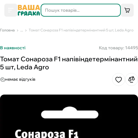
Головна
...
Томат Сонароза F1 напівіндетермінантний 5 шт, Leda Agro
В наявності
Код товару: 14495
Томат Сонароза F1 напівіндетермінантний
5 шт, Leda Agro
немає відгуків