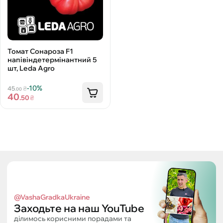
Томат Сонароза F1
напівіндетермінантний 5
шт, Leda Agro
-10%
45
₴
.00
40
.50
₴
@VashaGradkaUkraine
Заходьте на наш YouTube
ділимось корисними порадами та