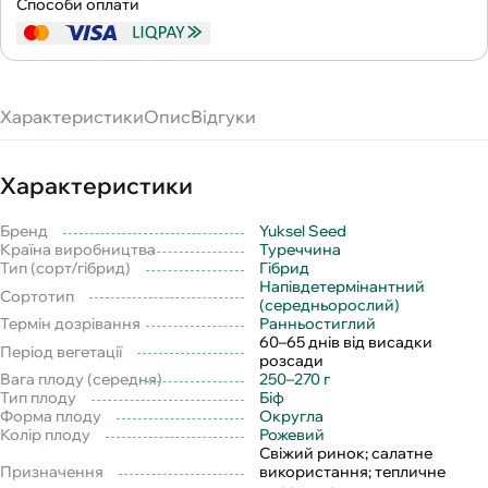
Способи оплати
Характеристики
Опис
Відгуки
Характеристики
Бренд
Yuksel Seed
Країна виробництва
Туреччина
Тип (сорт/гібрид)
Гібрид
Напівдетермінантний
Сортотип
(середньорослий)
Термін дозрівання
Ранньостиглий
60–65 днів від висадки
Період вегетації
розсади
Вага плоду (середня)
250–270 г
Тип плоду
Біф
Форма плоду
Округла
Колір плоду
Рожевий
Свіжий ринок; салатне
Призначення
використання; тепличне