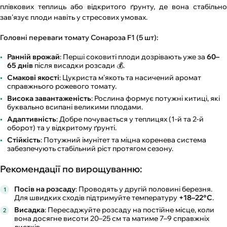
плівкових теплиць або відкритого ґрунту, де вона стабільно
зав'язує плоди навіть у стресових умовах.
Головні переваги томату Сонароза F1 (5 шт):
Ранній врожай
: Перші соковиті плоди дозрівають уже за
60–
65 днів
після висадки розсади 💰.
Смакові якості
: Цукриста м'якоть та насичений аромат
справжнього рожевого томату.
Висока завантаженість
: Рослина формує потужні китиці, які
буквально всипані великими плодами.
Адаптивність
: Добре почувається у теплицях (1-й та 2-й
оборот) та у відкритому ґрунті.
Стійкість
: Потужний імунітет та міцна коренева система
забезпечують стабільний ріст протягом сезону.
Рекомендації по вирощуванню:
Посів на розсаду
: Проводять у другій половині березня.
Для швидких сходів підтримуйте температуру
+18–22°C
.
Висадка
: Пересаджуйте розсаду на постійне місце, коли
вона досягне висоти 20–25 см та матиме 7–9 справжніх