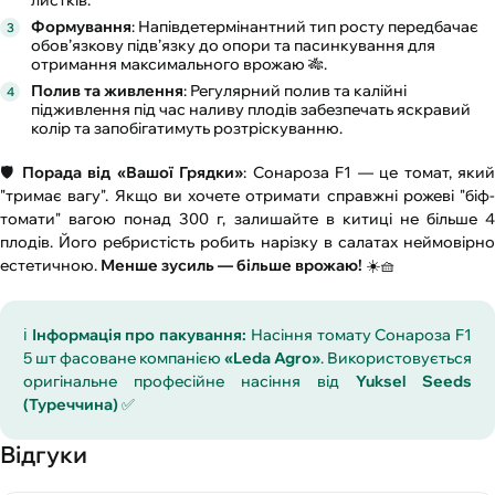
листків.
Формування
: Напівдетермінантний тип росту передбачає
обов’язкову підв’язку до опори та пасинкування для
отримання максимального врожаю 🎋.
Полив та живлення
: Регулярний полив та калійні
підживлення під час наливу плодів забезпечать яскравий
колір та запобігатимуть розтріскуванню.
🛡️
Порада від «Вашої Грядки»
: Сонароза F1 — це томат, яки
"тримає вагу". Якщо ви хочете отримати справжні рожеві "біф-
томати" вагою понад 300 г, залишайте в китиці не більше 4
плодів. Його ребристість робить нарізку в салатах неймовірно
естетичною.
Менше зусиль — більше врожаю!
☀️🧺
ℹ️
Інформація про пакування:
Насіння томату Сонароза F1
5 шт фасоване компанією
«Leda Agro»
. Використовується
оригінальне професійне насіння від
Yuksel Seeds
(Туреччина)
✅
Відгуки