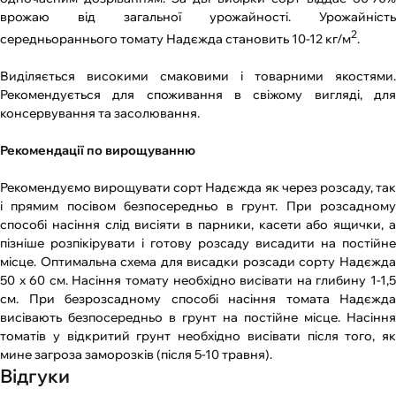
врожаю від загальної урожайності. Урожайність
2
середньораннього томату Надєжда становить 10-12 кг/м
.
Виділяється високими смаковими і товарними якостями.
Рекомендується для споживання в свіжому вигляді, для
консервування та засолювання.
Рекомендації по вирощуванню
Рекомендуємо вирощувати сорт Надєжда як через розсаду, так
і прямим посівом безпосередньо в грунт. При розсадному
способі насіння слід висіяти в парники, касети або ящички, а
пізніше розпікірувати і готову розсаду висадити на постійне
місце. Оптимальна схема для висадки розсади сорту Надєжда
50 х 60 см. Насіння томату необхідно висівати на глибину 1-1,5
см. При безрозсадному способі насіння томата Надєжда
висівають безпосередньо в грунт на постійне місце. Насіння
томатів у відкритий грунт необхідно висівати після того, як
мине загроза заморозків (після 5-10 травня).
Відгуки