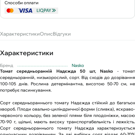
Способи оплати
Характеристики
Опис
Відгуки
Характеристики
Бренд
Nasko
Томат середньоранній Надєжда 50 шт, Nasko
- тома
середньоранній, низькорослий, сорт. Від сходів до дозрівання
100-105 днів. Рослина детермінантна, висотою 50-70 см, не
потребує пасинкування.
Сорт середньораннього томату Надєжда стійкий до багатьох
хвороб. Плоди овально-циліндричної форми (сливка), яскраво-
червоного кольору, без зеленої плями біля плодоніжки, масою
70-90 г, щільні, мають високу транспортабельність і лежкість.
Сорт середньораннього томату Надєжда характеризується
одночасним дозріванням. За дві вибірки сорт віддає 60-70%