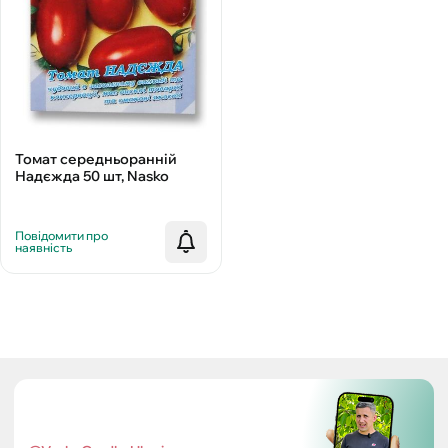
Томат середньоранній
Надєжда 50 шт, Nasko
Повідомити про
наявність