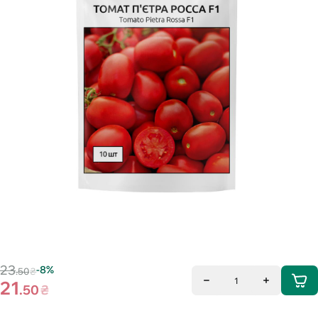
23
-8%
.50
₴
1
21
.50
₴