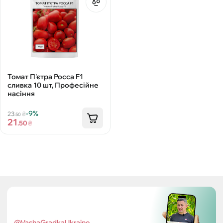
Томат П'єтра Росса F1
сливка 10 шт, Професійне
насіння
-9%
23
₴
.50
21
.50
₴
@VashaGradkaUkraine