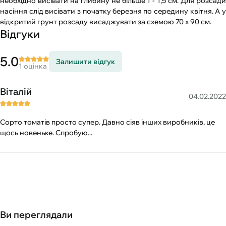
необхідно висівати на глибину не більше 1 - 1,5 см. Для розсади
насіння слід висівати з початку березня по середину квітня. А у
відкритий грунт розсаду висаджувати за схемою 70 х 90 см.
Відгуки
5.0
Залишити відгук
1 оцінка
Віталій
04.02.2022
Сорто томатів просто супер. Давно сіяв інших виробників, це
щось новеньке. Спробую...
Ви переглядали