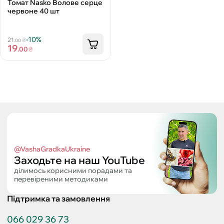
Томат Nasko Волове серце
червоне 40 шт
-10%
21
₴
.00
19
.00
₴
@VashaGradkaUkraine
Заходьте на наш YouTube
ділимось корисними порадами та
перевіреними методиками
Підтримка та замовлення
066 029 36 73