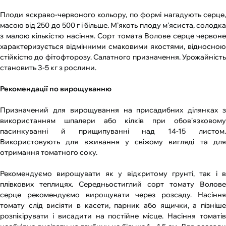
Плоди яскраво-червоного кольору, по формі нагадують серце,
масою від 250 до 500 г і більше. М’якоть плоду м’ясиста, солодка
з малою кількістю насіння. Сорт томата Волове серце червоне
характеризується відмінними смаковими якостями, відносною
стійкістю до фітофторозу. Салатного призначення. Урожайність
становить 3-5 кг з рослини.
Рекомендації по вирощуванню
Призначений для вирощування на присадибних ділянках з
використанням шпалери або кілків при обов'язковому
пасинкуванні й прищипуванні над 14-15 листом.
Використовують для вживання у свіжому вигляді та для
отримання томатного соку.
Рекомендуємо вирощувати як у відкритому грунті, так і в
плівкових теплицях. Середньостиглий сорт томату Волове
серце рекомендуємо вирощувати через розсаду. Насіння
томату слід висіяти в касети, парник або ящички, а пізніше
розпікірувати і висадити на постійне місце. Насіння томатів