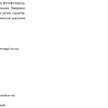
о фітофторозу,
лицях. Завдяки
ітніх салатів.
кісне насіння
гляді та не
арники на
ків.