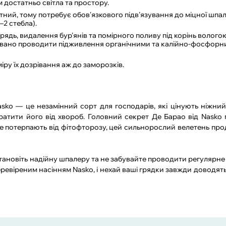
 достатньо світла та простору.
ний, тому потребує обов'язкового підв'язування до міцної шпа
2 стебла).
дь, видалення бур'янів та помірного поливу під корінь волого
вано проводити підживлення органічними та калійно-фосфор
іру їх дозрівання аж до заморозків.
sko — це незамінний сорт для господарів, які цінують ніжни
ратити його від хвороб. Головний секрет Де Барао від Nasko 
а вже потерпають від фітофторозу, цей сильнорослий велетень про
ановіть надійну шпалеру та не забувайте проводити регулярне
ревіреним насінням Nasko, і нехай ваші грядки завжди доводят