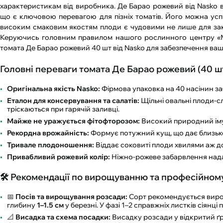
характеристикам від виробника. Де Барао рожевий від Nasko в
що є ключовою перевагою для пізніх томатів. Його можна успі
високим смаковим якостям плоди є чудовими не лише для закру
Керуючись головним правилом нашого рослинного центру «М
томата Де Барао рожевий 40 шт від Nasko для забезпечення в
Головні переваги томата Де Барао рожевий (40 шт
Оригінальна якість Nasko:
Фірмова упаковка на 40 насінин заб
Еталон для консервування та салатів:
Щільні овальні плоди-с
тріскаються при гарячій заливці.
Майже не уражується фітофторозом:
Високий природний імуні
Рекордна врожайність:
Формує потужний кущ, що дає близько 1
Тривале плодоношення:
Віддає соковиті плоди хвилями аж до
Привабливий рожевий колір:
Ніжно-рожеве забарвлення надає
🛠️ Рекомендації по вирощуванню та професійном
📅
Посів та вирощування розсади:
Сорт рекомендується вирощ
глибину
1–1.5 см
у березні. У фазі 1–2 справжніх листків сіянці 
📐
Висадка та схема посадки:
Висадку розсади у відкритий ґр