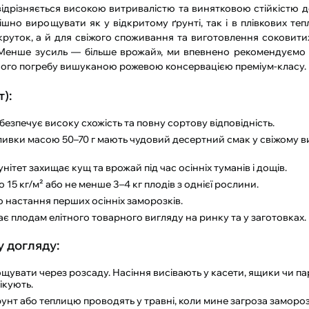
ідрізняється високою витривалістю та винятковою стійкістю д
шно вирощувати як у відкритому ґрунті, так і в плівкових теп
ток, а й для свіжого споживання та виготовлення соковитих л
енше зусиль — більше врожай», ми впевнено рекомендуємо я
ашого погребу вишуканою рожевою консервацією преміум-класу.
):
езпечує високу схожість та повну сортову відповідність.
ливки масою 50–70 г мають чудовий десертний смак у свіжому ви
тет захищає кущ та врожай під час осінніх туманів і дощів.
5 кг/м² або не менше 3–4 кг плодів з однієї рослини.
 настання перших осінніх заморозків.
 плодам елітного товарного вигляду на ринку та у заготовках.
у догляду:
увати через розсаду. Насіння висівають у касети, ящики чи п
пікують.
унт або теплицю проводять у травні, коли мине загроза замороз