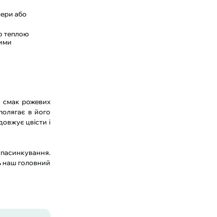
лери або
ю теплою
ними
й смак рожевих
полягає в його
довжує цвісти і
 пасинкування.
ь наш головний