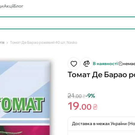
ди
Акції
Блог
тів
Томат Де Барао рожевий 40 шт, Nasko
В наявності
немає
Томат Де Барао р
21
-9%
.00
₴
19
.00
₴
Доставка в межах України (Н