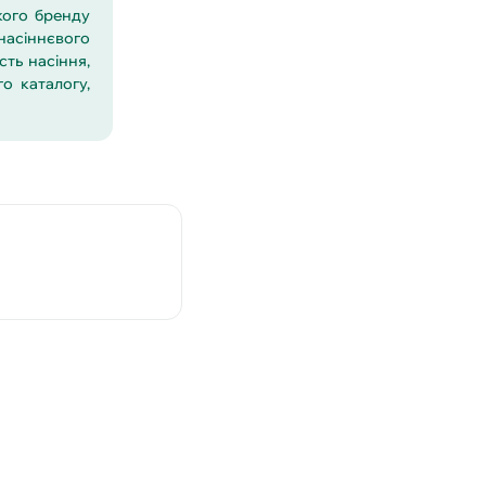
кого бренду
насіннєвого
ть насіння,
о каталогу,