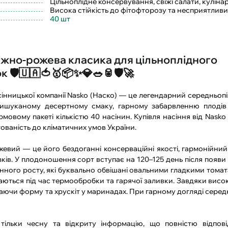
Цільноплідне консервування, свіжі салати, кулін
Висока стійкість до фітофторозу та несприятлив
40 шт
іжно-рожева класика для цільноплідного
🛡️🇺🇦🍅🥇📦✨💎🥗🥫🛡️🚀
сінницької компанії Nasko (Наско) — це легендарний середньопі
вишуканому десертному смаку, гарному забарвленню плодів 
рмовому пакеті кількістю 40 насінин. Купівля насіння від Nask
ованість до кліматичних умов України.
жевий — це його бездоганні консерваційні якості, гармонійни
ів. У плодоношення сорт вступає на 120–125 день після появи 
инного росту, які буквально обвішані овальними гладкими тома
каються під час термообробки та гарячої заливки. Завдяки висок
гаючи форму та хрускіт у маринадах. При гарному догляді сере
ільки чесну та відкриту інформацію, що повністю відпові