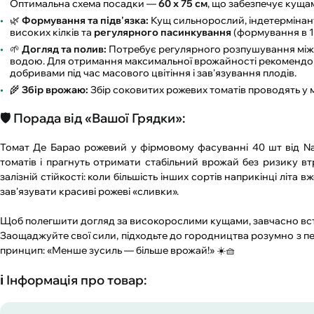
Оптимальна схема посадки —
60 х 75 см
, що забезпечує кущам
🌿
Формування та підв'язка:
Кущ сильнорослий, індетермінант
високих кілків та
регулярного пасинкування
(формування в 1–
🌱
Догляд та полив:
Потребує регулярного розпушування міжря
водою. Для отримання максимальної врожайності рекомендо
добривами під час масового цвітіння і зав'язування плодів.
🌾
Збір врожаю:
Збір соковитих рожевих томатів проводять у м
🛡️ Порада від «Вашої Грядки»:
Томат Де Барао рожевий у фірмовому фасуванні 40 шт від Na
томатів і прагнуть отримати стабільний врожай без ризику вт
залізній стійкості: коли більшість інших сортів наприкінці літ
зав'язувати красиві рожеві «сливки».
Щоб полегшити догляд за високорослими кущами, завчасно вст
Заощаджуйте свої сили, підходьте до городництва розумно з пе
принцип: «Менше зусиль — більше врожай!» ☀️🧺
ℹ️ Інформація про товар: