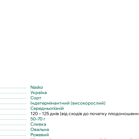
Nasko
Україна
Сорт
Індетермінантний (високорослий)
Середньопізній
120 – 125 днів (від сходів до початку плодоношенн
50–70 г
Сливка
Овальна
Рожевий