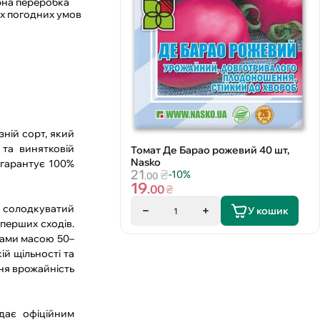
арна переробка
их погодних умов
зній сорт, який
та винятковій
Томат Де Барао рожевий 40 шт,
Nasko
o гарантує 100%
21
₴
-10%
.00
19
.00
₴
й солодкуватий
У кошик
1
перших сходів.
тами масою 50–
ій щільності та
дня врожайність
дає офіційним