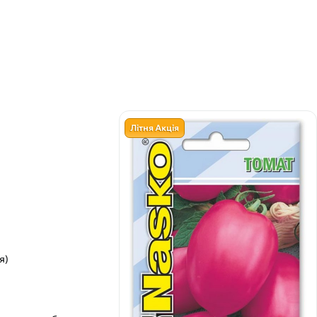
Літня Акція
я)