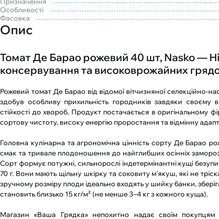
Призначення
Особливості
Фасовка
Опис
Томат Де Барао рожевий 40 шт, Nasko — Н
консервування та високоврожайних грядок 
Рожевий томат Де Барао від відомої вітчизняної селекційно-на
здобув особливу прихильність городників завдяки своєму 
стійкості до хвороб. Продукт постачається в оригінальному фі
сортову чистоту, високу енергію проростання та відмінну адапт
Головна кулінарна та агрономічна цінність сорту Де Барао ро
смак та тривале плодоношення до найглибших осінніх заморозк
Сорт формує потужні, сильнорослі індетермінантні кущі безуп
70 г. Вони мають щільну шкірку та соковиту м'якуш, які не тріс
зручному розміру плоди ідеально входять у шийку банки, збері
становить близько 15 кг/м² (не менше 3–4 кг з кожного куща).
Магазин «Ваша Грядка» непохитно надає своїм покупцям т