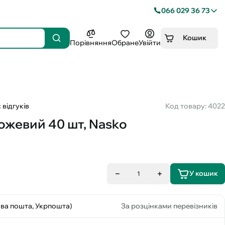
066 029 36 73
Кошик
Порівняння
Обране
Увійти
 відгуків
Код товару: 4022
ожевий 40 шт, Nasko
У кошик
1
ова пошта, Укрпошта)
За розцінками перевізників