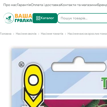
Про нас
Гарантія
Оплата і доставка
Контакти та магазини
Брен
Каталог
Головна
Насіння овочів
Насіння томатів
Насіння високорослих тома