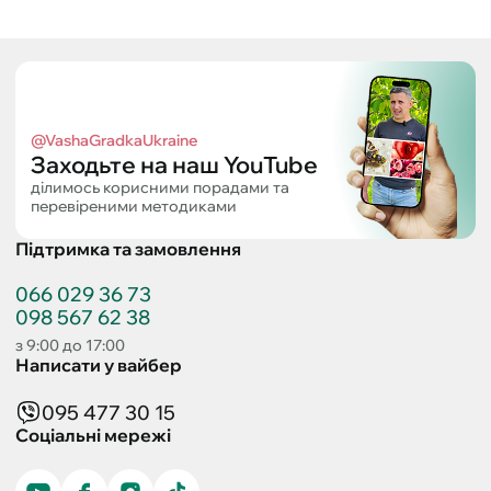
@VashaGradkaUkraine
Заходьте на наш YouTube
ділимось корисними порадами та
перевіреними методиками
Підтримка та замовлення
066 029 36 73
098 567 62 38
з 9:00 до 17:00
Написати у вайбер
095 477 30 15
Соціальні мережі