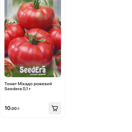
Томат Мікадо рожевий
Seedera 0,1 г
10
.00
₴