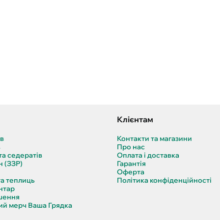
Клієнтам
ів
Контакти та магазини
в
Про нас
та седератів
Оплата і доставка
н (ЗЗР)
Гарантія
Оферта
та теплиць
Політика конфіденційності
нтар
шення
й мерч Ваша Грядка