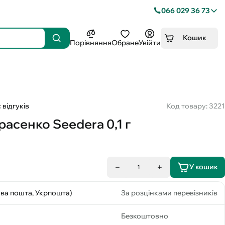
066 029 36 73
Кошик
Порівняння
Обране
Увійти
 відгуків
Код товару: 3221
асенко Seedera 0,1 г
У кошик
1
ова пошта, Укрпошта)
За розцінками перевізників
Безкоштовно