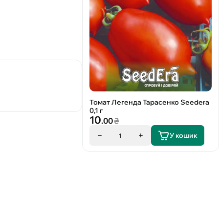
Томат Легенда Тарасенко Seedera
0,1 г
10
.00
₴
У кошик
1