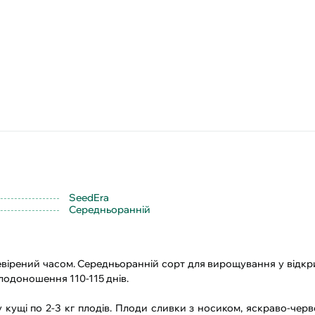
SeedEra
Середньоранній
евірений часом. Середньоранній сорт для вирощування у відкри
плодоношення 110-115 днів.
 кущі по 2-3 кг плодів. Плоди сливки з носиком, яскраво-черв