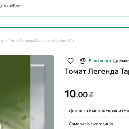
ди
Акції
Блог
тів
Томат Легенда Тарасенко Seedera 0,1 г
В наявності
немає
Томат Легенда Тар
10
.00
₴
Доставка в межах України (Н
Самовивіз з магазинів