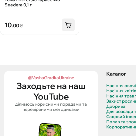
Seedera 0,1 г
10
.00
₴
Каталог
@VashaGradkaUkraine
Заходьте на наш
Насіння овоч
Насіння квіті
YouTube
Насіння трав 
Захист росли
ділимось корисними порадами та
Добрива
перевіреними методиками
Для розсади 
Садовий інве
Полив та зро
Корпоративни