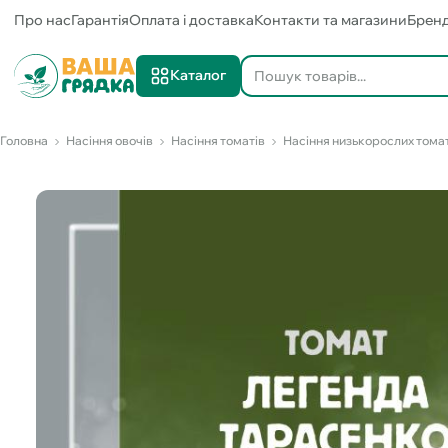
Про нас
Гарантія
Оплата і доставка
Контакти та магазини
Брен
Каталог
Головна
Насіння овочів
Насіння томатів
Насіння низькорослих тома