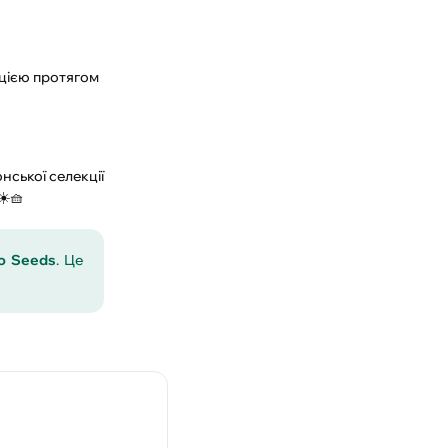
кцією протягом
нської селекції
☀️🧺
no Seeds
. Це