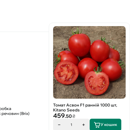
Томат Асвон F1 ранній 1000 шт,
еробка
Kitano Seeds
речовин (Brix)
459
.50
₴
У кошик
1