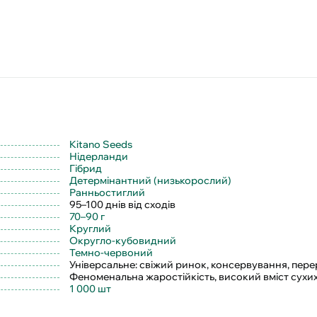
Kitano Seeds
Нідерланди
Гібрид
Детермінантний (низькорослий)
Ранньостиглий
95–100 днів від сходів
70–90 г
Круглий
Округло-кубовидний
Темно-червоний
Універсальне: свіжий ринок, консервування, пер
Феноменальна жаростійкість, високий вміст сухих 
1 000 шт