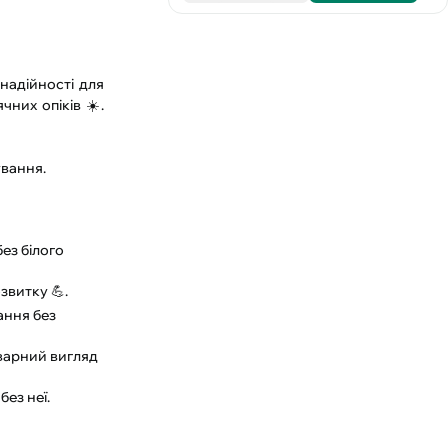
надійності для
них опіків ☀️.
ування.
ез білого
звитку 💪.
ання без
оварний вигляд
ез неї.