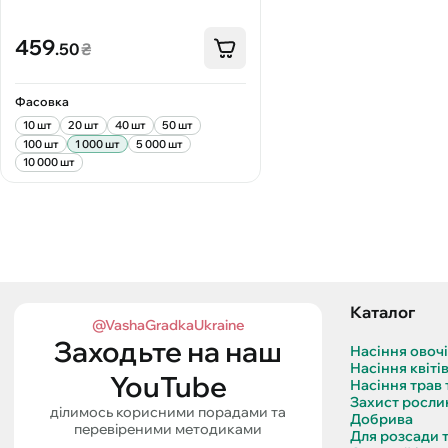
459
.50
₴
Фасовка
10 шт
20 шт
40 шт
50 шт
100 шт
1 000 шт
5 000 шт
10 000 шт
Каталог
@VashaGradkaUkraine
Заходьте на наш
Насіння овоч
Насіння квіті
YouTube
Насіння трав 
Захист росли
ділимось корисними порадами та
Добрива
перевіреними методиками
Для розсади 