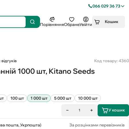
066 029 36 73
Кошик
Порівняння
Обране
Увійти
 відгуків
Код товару: 4360
нній 1000 шт, Kitano Seeds
шт
100 шт
1 000 шт
5 000 шт
10 000 шт
У кошик
1
ова пошта, Укрпошта)
За розцінками перевізників