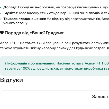
Догляд:
Гібрид низькорослий, не потребує пасинкування, що 
Імунітет:
Має високу стійкість до вершинної гнилі плодів, а так
Тривале плодоношення:
На відміну від сортових томатів, Ас
усього сезону.
🛡️ Порада від «Вашої Грядки»:
Асвон F1 — це томат, який працює на ваш результат навіть у «пеке
та хоче отримати якісну червону сливку для будь-яких потреб.
Я
ℹ️
Інформація про пакування:
Насіння томата Асвон F1 1 00
гарантує 100% відповідність характеристикам виробника та 
Відгуки
Залиште