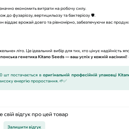
значно економить витрати на робочу силу.
ож до фузаріозу, вертицильозу та бактеріозу 🛡️.
вон віддає врожай довго та рівномірно, забезпечуючи вас проду
льне» літо. Це ідеальний вибір для тих, хто цінує надійність япо
понська генетика Kitano Seeds — ваш успіх у кожній насінині!
0 шт постачається в
оригінальній професійній упаковці Kita
високу енергію проростання. 🌱✅
 свій відгук про цей товар
Залишити відгук