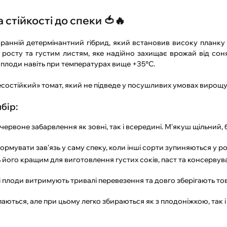
 стійкості до спеки 🍅🔥
ранній детермінантний гібрид, який встановив високу планку 
росту та густим листям, яке надійно захищає врожай від соняч
 плоди навіть при температурах вище +35°C.
состійкий» томат, який не підведе у посушливих умовах вирощ
бір:
рвоне забарвлення як зовні, так і всередині. М'якуш щільний, б
рмувати зав'язь у саму спеку, коли інші сорти зупиняються у ро
ь його кращим для виготовлення густих соків, паст та консервув
 плоди витримують тривалі перевезення та довго зберігають т
ються, але при цьому легко збираються як з плодоніжкою, так і б