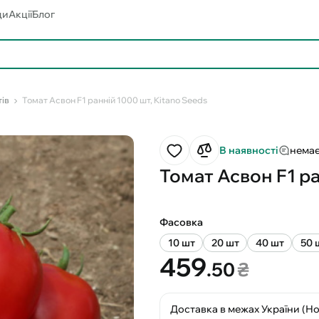
ди
Акції
Блог
тів
Томат Асвон F1 ранній 1000 шт, Kitano Seeds
В наявності
немає
Томат Асвон F1 ра
Фасовка
10 шт
20 шт
40 шт
50 
459
.50
₴
Доставка в межах України (Н