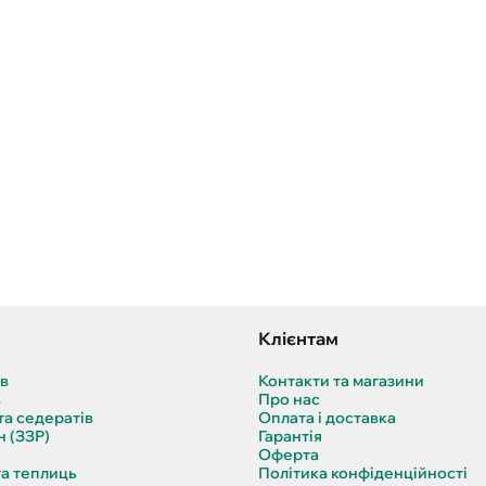
Клієнтам
ів
Контакти та магазини
в
Про нас
та седератів
Оплата і доставка
н (ЗЗР)
Гарантія
Оферта
та теплиць
Політика конфіденційності