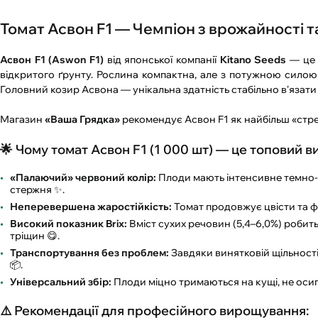
Томат Асвон F1 — Чемпіон з врожайності та
Асвон F1 (Aswon F1)
від японської компанії
Kitano Seeds
— це 
відкритого ґрунту. Рослина компактна, але з потужною силою 
Головний козир Асвона — унікальна здатність стабільно в'язати
Магазин
«Ваша Грядка»
рекомендує Асвон F1 як найбільш «стре
🌟 Чому томат Асвон F1 (1 000 шт) — це топовий ви
«Палаючий» червоний колір:
Плоди мають інтенсивне темно-че
стержня ✨.
Неперевершена жаростійкість:
Томат продовжує цвісти та фо
Високий показник Brix:
Вміст сухих речовин (5,4–6,0%) робит
тріщин 😋.
Транспортування без проблем:
Завдяки винятковій щільності
📦.
Універсальний збір:
Плоди міцно тримаються на кущі, не осипа
⚠️ Рекомендації для професійного вирощування: