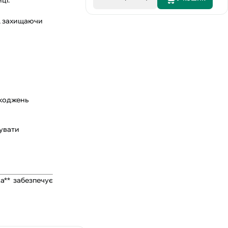
ці.
і, захищаючи
шкоджень
сувати
а** забезпечує