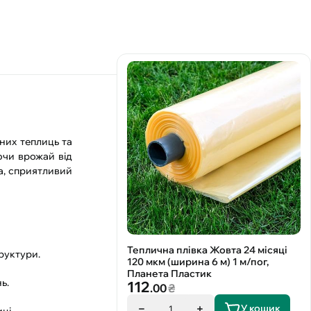
них теплиць та
ючи врожай від
а, сприятливий
Теплична плівка Жовта 24 місяці
руктури.
120 мкм (ширина 6 м) 1 м/пог,
Планета Пластик
ь.
112
.00
₴
У кошик
1