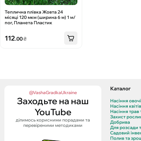
Теплична плівка Жовта 24
місяці 120 мкм (ширина 6 м) 1 м/
пог, Планета Пластик
112
.00
₴
Каталог
@VashaGradkaUkraine
Заходьте на наш
Насіння овоч
Насіння квіті
YouTube
Насіння трав 
Захист росли
ділимось корисними порадами та
Добрива
перевіреними методиками
Для розсади 
Садовий інве
Полив та зро