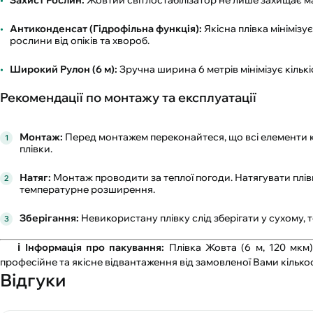
Захист Рослин:
Жовтий світлостабілізатор не лише захищає ма
Антиконденсат (Гідрофільна функція):
Якісна плівка мініміз
рослини від опіків та хвороб.
Широкий Рулон (6 м):
Зручна ширина 6 метрів мінімізує кількі
Рекомендації по монтажу та експлуатації
Монтаж:
Перед монтажем переконайтеся, що всі елементи ка
плівки.
Натяг:
Монтаж проводити за теплої погоди. Натягувати плів
температурне розширення.
Зберігання:
Невикористану плівку слід зберігати у сухому, 
ℹ️ Інформація про пакування:
Плівка Жовта (6 м, 120 мкм)
професійне та якісне відвантаження від замовленої Вами кілько
Відгуки