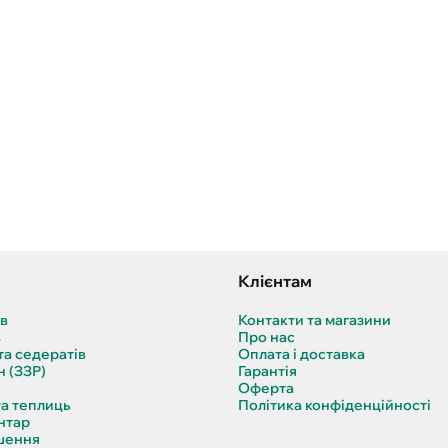
Клієнтам
ів
Контакти та магазини
в
Про нас
та седератів
Оплата і доставка
н (ЗЗР)
Гарантія
Оферта
та теплиць
Політика конфіденційності
нтар
шення