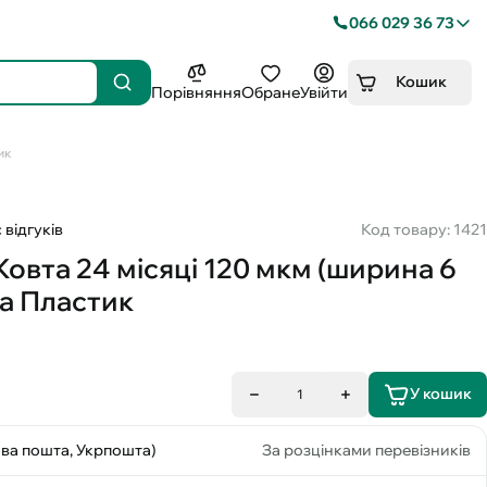
066 029 36 73
Кошик
Порівняння
Обране
Увійти
ик
 відгуків
Код товару: 1421
овта 24 місяці 120 мкм (ширина 6
та Пластик
У кошик
1
ова пошта, Укрпошта)
За розцінками перевізників