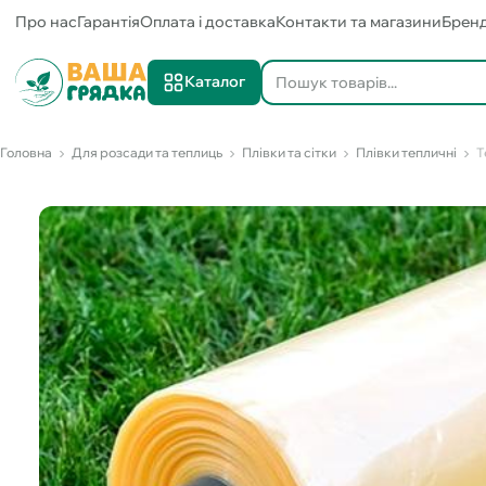
Про нас
Гарантія
Оплата і доставка
Контакти та магазини
Брен
Каталог
Головна
Для розсади та теплиць
Плівки та сітки
Плівки тепличні
Т