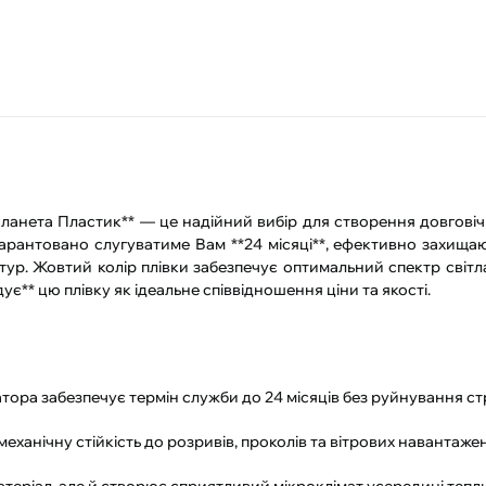
Планета Пластик** — це надійний вибір для створення довговіч
 гарантовано слугуватиме Вам **24 місяці**, ефективно захища
ур. Жовтий колір плівки забезпечує оптимальний спектр світл
є** цю плівку як ідеальне співвідношення ціни та якості.
тора забезпечує термін служби до 24 місяців без руйнування ст
механічну стійкість до розривів, проколів та вітрових навантажен