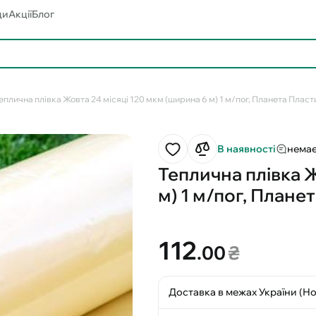
ди
Акції
Блог
еплична плівка Жовта 24 місяці 120 мкм (ширина 6 м) 1 м/пог, Планета Пласт
В наявності
немає
Теплична плівка Ж
м) 1 м/пог, Плане
112
.00
₴
Доставка в межах України (Н