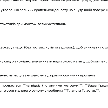
теріал, але й створює сприятливий мікроклімат усередині тепли
ує утворення великих крапель конденсату на внутрішній поверхн
сть стиків при монтажі великих теплиць.
ркасу гладкі (без гострих кутів та задирок), щоб уникнути по
ку слід рівномірно, але уникати надмірного натягу, щоб компен
темному місці, захищеному від прямих сонячних променів.
 продається **на відріз (погонними метрами)**. **Ваша Грядк
сті з оригінального рулону виробника **Планета Пластик**.