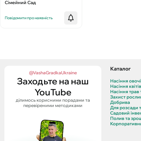
Сімейний Сад
Повідомити про наявність
Каталог
@VashaGradkaUkraine
Заходьте на наш
Насіння овоч
Насіння квіті
YouTube
Насіння трав 
Захист росли
ділимось корисними порадами та
Добрива
перевіреними методиками
Для розсади 
Садовий інве
Полив та зро
Корпоративни