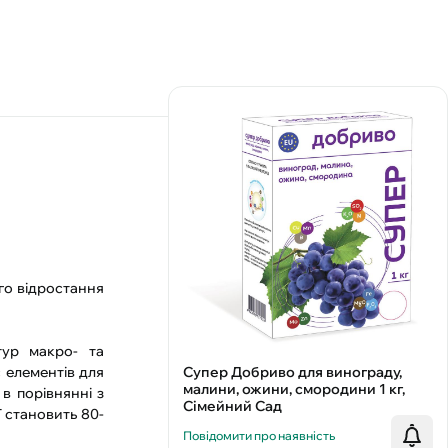
го відростання
ур макро- та
 елементів для
Супер Добриво для винограду,
малини, ожини, смородини 1 кг,
в порівнянні з
Сімейний Сад
 становить 80-
Повідомити про наявність