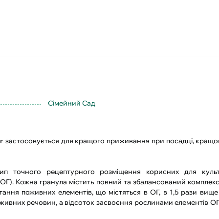
Сімейний Сад
г
застосовується для
кращого приживання при посадці, кращо
п точного рецептурного розміщення корисних для культ
ОГ). Кожна гранула містить повний та збалансований комплекс
ання поживних елементів, що містяться в ОГ, в 1,5 рази вище 
ивних речовин, а відсоток засвоєння рослинами елементів ОГ