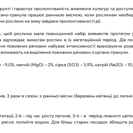
унті і гарантує пролонгованість живлення культур та доступн
ргано-гранула працює ранньою весною, коли рослинам необхі
юючи рослини на зиму завдяки пролонгованості дії.
о, щоб рослина мала повноцінний набір елементів протягом 
а відповідає вимогам рослин в їх вегетаційний період. Дія п
ення поживних речовин набуває інтенсивності враховуючи роз
 не впливають на виділення поживних речовин з органо-гранули.
)
–
9,0%, магній (MgO)
–
2%, сірка (SO3)
–
3,9%, натрій (Na2O)
–
10
в, 3 рази в сезон: з ранньої весни (березень-квітень) до липня
ації, 2-й – під час росту пагонів, 3-й – в період повного цвітін
, рясно полийте водою. Для більш старих посадок збільште р