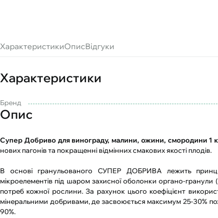
Характеристики
Опис
Відгуки
Характеристики
Бренд
Опис
Супер Добриво для винограду, малини, ожини, смородини 1 к
нових пагонів та покращенні відмінних смакових якості плодів.
В основі гранульованого СУПЕР ДОБРИВА лежить принци
мікроелементів під шаром захисної оболонки органо-гранули (
потреб кожної рослини. За рахунок цього коефіцієнт використ
мінеральними добривами, де засвоюється максимум 25-30% пож
90%.