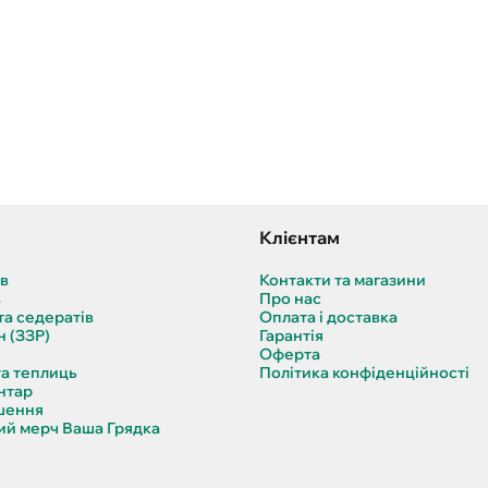
Клієнтам
ів
Контакти та магазини
в
Про нас
та седератів
Оплата і доставка
н (ЗЗР)
Гарантія
Оферта
та теплиць
Політика конфіденційності
нтар
шення
й мерч Ваша Грядка