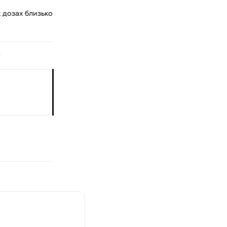
х дозах близько
)