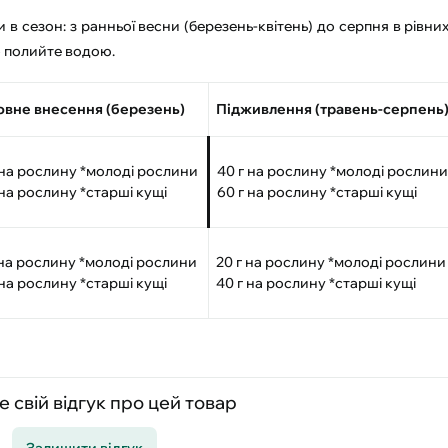
 в сезон: з ранньої весни (березень-квітень) до серпня в рівни
о полийте водою.
вне внесення (березень)
Підживлення (травень-серпень
 на рослину *молоді рослини
40 г на рослину *молоді рослини
 на рослину *старші кущі
60 г на рослину *старші кущі
 на рослину *молоді рослини
20 г на рослину *молоді рослини
 на рослину *старші кущі
40 г на рослину *старші кущі
 свій відгук про цей товар
Залишити відгук