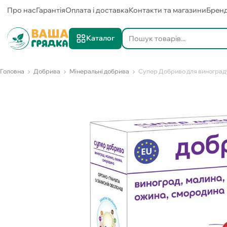
Про нас
Гарантія
Оплата і доставка
Контакти та магазини
Брен
Каталог
Головна
Добрива
Мінеральні добрива
Супер Добриво для винограду,