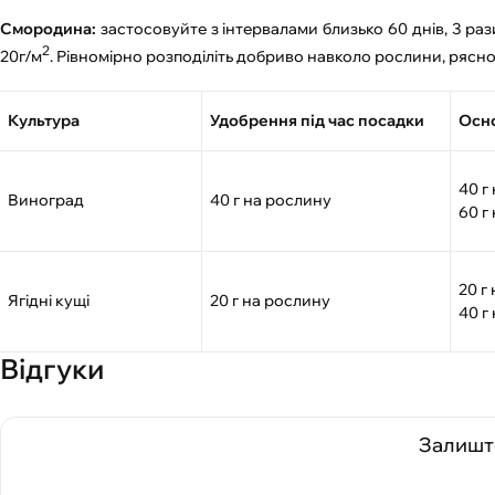
Смородина:
застосовуйте з інтервалами близько 60 днів, 3 рази
2
20г/м
. Рівномірно розподіліть добриво навколо рослини, рясн
Культура
Удобрення під час посадки
Осно
40 г
Виноград
40 г на рослину
60 г
20 г
Ягідні кущі
20 г на рослину
40 г
Відгуки
Залиште