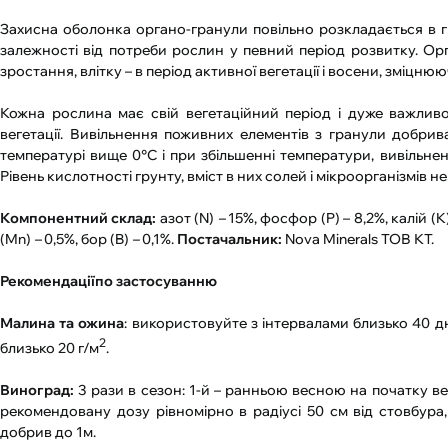
Захисна оболонка органо-гранули повільно розкладається в гр
залежності від потреби рослин у певний період розвитку. О
зростання, влітку – в період активної вегетації і восени, зміцн
Кожна рослина має свій вегетаційний період і дуже важлив
вегетації. Вивільнення поживних елементів з гранули добрив
температурі вище 0°С і при збільшенні температури, вивільн
Рівень кислотності грунту, вміст в них солей і мікроорганізмів
Компонентний склад:
азот (N)
–
15%, фосфор (P) – 8,2%, калій (K
(Mn)
–
0,5%, бор (B)
–
0,1%.
Постачальник:
Nova Minerals ТОВ КТ.
Рекомендаціїпо застосуванню
Малина та ожина
: використовуйте з інтервалами близько 40 дні
2
близько 20 г/м
.
Виноград:
3 рази в сезон: 1-й – ранньою весною на початку вегет
рекомендовану дозу рівномірно в радіусі 50 см від стовбура
добрив до 1м.