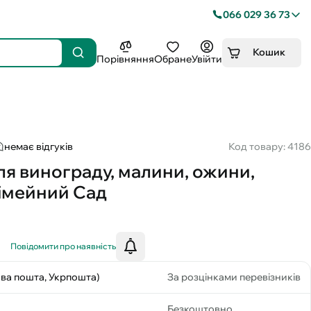
066 029 36 73
Кошик
Порівняння
Обране
Увійти
немає відгуків
Код товару: 4186
я винограду, малини, ожини,
Сімейний Сад
Повідомити про наявність
ова пошта, Укрпошта)
За розцінками перевізників
Безкоштовно