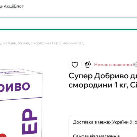
ди
Акції
Блог
 малини, ожини, смородини 1 кг, Сімейний Сад
Немає в наявності
Супер Добриво дл
смородини 1 кг, 
Доставка в межах України (Н
Самовивіз з магазинів