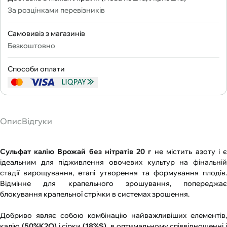
За розцінками перевізників
Самовивіз з магазинів
Безкоштовно
Способи оплати
Опис
Відгуки
Сульфат калію Врожай без нітратів 20 г
не містить азоту і 
ідеальним для підживлення овочевих культур на фінальній
стадії вирощування, етапі утворення та формування плодів.
Відмінне для крапельного зрошування, попереджає
блокування крапельної стрічки в системах зрошення.
Добриво являє собою комбінацію найважливіших елементів,
калію
(50%K2O)
і сірки
(18%S),
в
оптимальному співвідношенні і