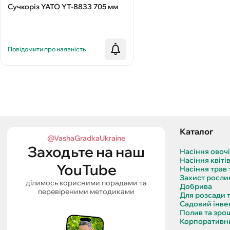
Сучкоріз YATO YT-8833 705 мм
Повідомити про наявність
Каталог
@VashaGradkaUkraine
Заходьте на наш
Насіння овоч
Насіння квіті
YouTube
Насіння трав 
Захист росли
ділимось корисними порадами та
Добрива
перевіреними методиками
Для розсади 
Садовий інве
Полив та зро
Корпоративни