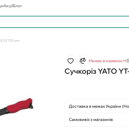
ди
Акції
Блог
8833 705 мм
Немає в наявності
Сучкоріз YATO YT
Доставка в межах України (Н
Самовивіз з магазинів