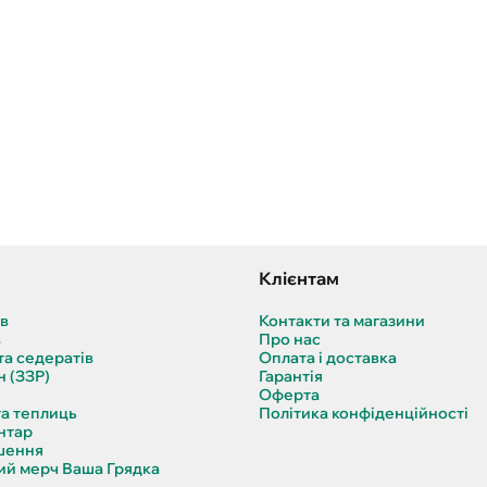
Клієнтам
ів
Контакти та магазини
в
Про нас
та седератів
Оплата і доставка
н (ЗЗР)
Гарантія
Оферта
та теплиць
Політика конфіденційності
нтар
шення
й мерч Ваша Грядка