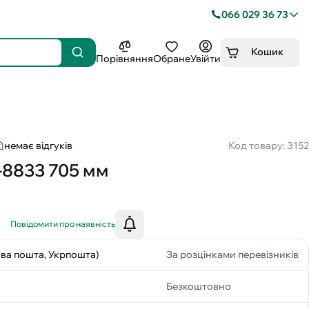
066 029 36 73
Кошик
Порівняння
Обране
Увійти
немає відгуків
Код товару: 3152
-8833 705 мм
Повідомити про наявність
ова пошта, Укрпошта)
За розцінками перевізників
Безкоштовно