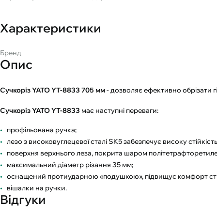
Характеристики
Бренд
Опис
Сучкоріз YATO YT-8833 705 мм
- дозволяє ефективно обрізати г
Сучкоріз YATO YT-8833
має наступні переваги:
профільована ручка;
лезо з високовуглецевої сталі SK5 забезпечує високу стійкість 
поверхня верхнього леза, покрита шаром політетрафторетилен
максимальний діаметр різання 35 мм;
оснащений протиударною «подушкою», підвищує комфорт ст
вішалки на ручки.
Відгуки