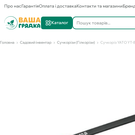
Про нас
Гарантія
Оплата і доставка
Контакти та магазини
Брен
Каталог
Головна
Садовий інвентар
Сучкорізи (Гілкорізи)
Сучкоріз YATO YT-