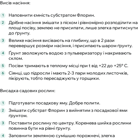
Висів насіння:
Наповнити ємність субстратом Флорин.
Дрібне насіння змішати з піском і рівномірно розподілити на
площі посіву, землею не присипати, лише злегка притиснути
до ґрунту.
Велике насіння висівають на глибину, що в 2 рази
перевершує розміри насіння, і присипають шаром ґрунту.
Ґрунт зволожують водою з пульверизатору і накривають
склом.
Посіви тримають в теплому місці при t від +22 до +25° С.
Сіянці, що підросли і мають 2-3 пари молодих листочків,
пікірують, тобто пересаджують у горщики.
Висадка садових рослин:
Підготувати посадкову яму. Добре полити.
Змішати субстрат Флорин з вийнятим з посадкової ями
ґрунтом.
Поставити рослину по центру. Коренева шийка рослини
повинна бути на рівні ґрунту.
Заповнити земляною сумішшю порожнечі, злегка