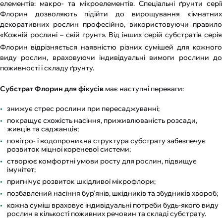
елементів: макро- та мікроелементів. Спеціальні ґрунти серії
Флорин дозволяють підійти до вирощування кімнатних
декоративних рослин професійно, використовуючи правило
«Кожній рослині – свій ґрунт». Від інших серій субстратів серія
Флорин
відрізняється наявністю різних сумішей для кожног
виду рослин, враховуючи індивідуальні вимоги рослини до
поживності і складу ґрунту.
Субстрат Флорин для фікусів
має наступні переваги:
знижує стрес рослини при пересаджуванні;
покращує схожість насіння, приживлюваність розсади,
живців та саджанців;
повітро- і водопроникна структура субстрату забезпечує
розвиток міцної кореневої системи;
створює комфортні умови росту для рослин, підвищує
імунітет;
пригнічує розвиток шкідливої мікрофлори;
позбавлений насіння бур’янів, шкідників та збудників хвороб;
кожна суміш враховує індивідуальні потреби будь-якого виду
рослин в кількості поживних речовин та складі субстрату.