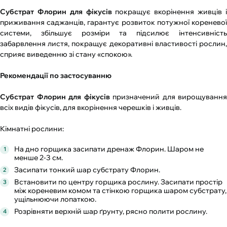
Субстрат Флорин для фікусів
покращує вкорінення живців 
приживання саджанців, гарантує розвиток потужної кореневої
системи, збільшує розміри та підсилює інтенсивність
забарвлення листя, покращує декоративні властивості рослин,
сприяє виведенню зі стану «спокою».
Рекомендації по застосуванню
Субстрат Флорин для фікусів
призначений для вирощування
всіх видів фікусів, для вкорінення черешків і живців.
Кімнатні рослини:
На дно горщика засипати дренаж Флорин. Шаром не
менше 2-3 см.
Засипати тонкий шар субстрату Флорин.
Встановити по центру горщика рослину. Засипати простір
між кореневим комом та стінкою горщика шаром субстрату,
ущільнюючи лопаткою.
Розрівняти верхній шар ґрунту, рясно полити рослину.