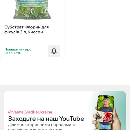
Субстрат Флорин для
фікусів 3 л, Киссон
Повідомити про
наявність
@VashaGradkaUkraine
Заходьте на наш YouTube
ділимось корисними порадами та
перевіреними методиками