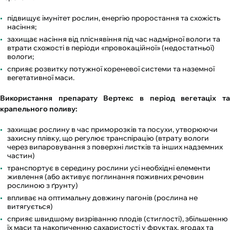
підвищує імунітет рослин, енергію проростання та схожість
насіння;
захищає насіння від пліснявіння під час надмірної вологи та
втрати схожості в періоди «провокаційної» (недостатньої)
вологи;
сприяє розвитку потужної кореневої системи та наземної
вегетативної маси.
Використання препарату Вертекс в період вегетаціх та
крапельного поливу:
захищає рослину в час приморозків та посухи, утворюючи
захисну плівку, що регулює транспірацію (втрату вологи
через випаровування з поверхні листків та інших надземних
частин)
транспортує в середину рослини усі необхідні елементи
живлення (або активує поглинання поживних речовин
рослиною з ґрунту)
впливає на оптимальну довжину пагонів (рослина не
витягується)
сприяє швидшому визріванню плодів (стиглості), збільшенню
їх маси та накопиченню сахаристості у фруктах, ягодах та