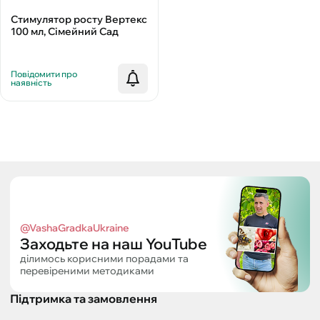
Стимулятор росту Вертекс
100 мл, Сімейний Сад
Повідомити про
наявність
@VashaGradkaUkraine
Заходьте на наш YouTube
ділимось корисними порадами та
перевіреними методиками
Підтримка та замовлення