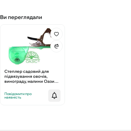
Ви переглядали
Степлер садовий для
підвязування овочів,
винограду, малини Оазис
Н919
Повідомити про
наявність