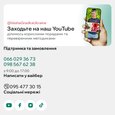
@VashaGradkaUkraine
Заходьте на наш YouTube
ділимось корисними порадами та
перевіреними методиками
Підтримка та замовлення
066 029 36 73
098 567 62 38
з 9:00 до 17:00
Написати у вайбер
095 477 30 15
Соціальні мережі