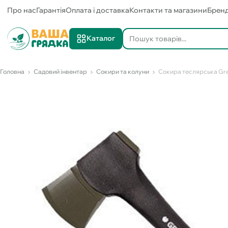
Про нас
Гарантія
Оплата і доставка
Контакти та магазини
Брен
Каталог
Головна
Садовий інвентар
Сокири та колуни
Сокира теслярська Gre