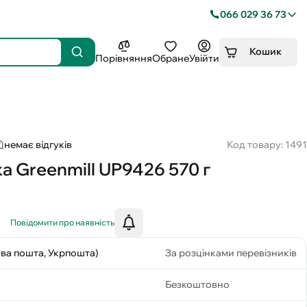
066 029 36 73
Кошик
Порівняння
Обране
Увійти
немає відгуків
Код товару: 1491
а Greenmill UP9426 570 г
Повідомити про наявність
ова пошта, Укрпошта)
За розцінками перевізників
Безкоштовно