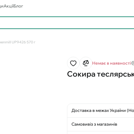
ди
Акції
Блог
enmill UP9426 570 г
Немає в наявності
Сокира теслярськ
Доставка в межах України (Н
Самовивіз з магазинів