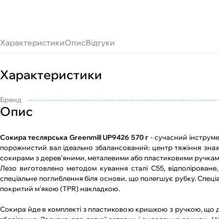
Характеристики
Опис
Відгуки
Характеристики
Бренд
Опис
Сокира теслярська Greenmill UP9426 570 г
- сучасний інструм
порожнистий вал ідеально збалансований: центр тяжіння знах
сокирами з дерев'яними, металевими або пластиковими ручкам
Лезо виготовлено методом кування сталі С55, відполіроване
спеціальне поглиблення біля основи, що полегшує рубку. Спеціа
покритий м'якою (TPR) накладкою.
Сокира йде в комплекті з пластиковою кришкою з ручкою, що до