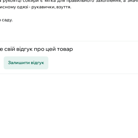
а рукоятці сокири є мітка для правильного захоплення, а знач
сному одязі - рукавички, взуття.
 саду.
 свій відгук про цей товар
Залишити відгук