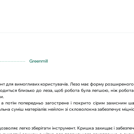
Greenmill
ент для вимогливих користувачів. Лезо має форму розширеного 
одиться близько до леза, щоб робота була легшою, ніж робот
и.
, а потім попередньо загострене і покрито сірим захисним ш
льна суміш матеріалів: нейлон зі скловолокна забезпечує міцніс
зволяє легко зберігати інструмент. Кришка захищає і забезпеч