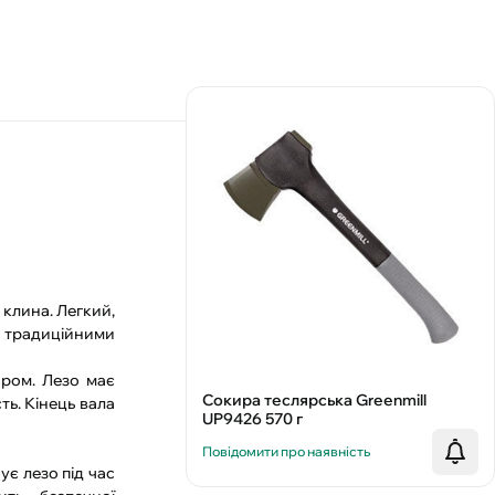
клина. Легкий,
а традиційними
аром. Лезо має
Сокира теслярська Greenmill
ть. Кінець вала
UP9426 570 г
Повідомити про наявність
ує лезо під час