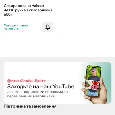
Сокира кована Haisser
44110 ручка з скловолокна
650 г
Повідомити про
наявність
@VashaGradkaUkraine
Заходьте на наш YouTube
ділимось корисними порадами та
перевіреними методиками
Підтримка та замовлення