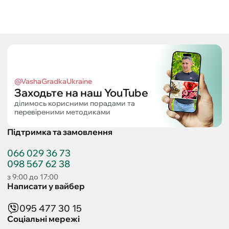
@VashaGradkaUkraine
Заходьте на наш YouTube
ділимось корисними порадами та
перевіреними методиками
Підтримка та замовлення
066 029 36 73
098 567 62 38
з 9:00 до 17:00
Написати у вайбер
095 477 30 15
Соціальні мережі