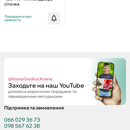
сіточка
Повідомити про
наявність
@VashaGradkaUkraine
Заходьте на наш YouTube
ділимось корисними порадами та
перевіреними методиками
Підтримка та замовлення
066 029 36 73
098 567 62 38