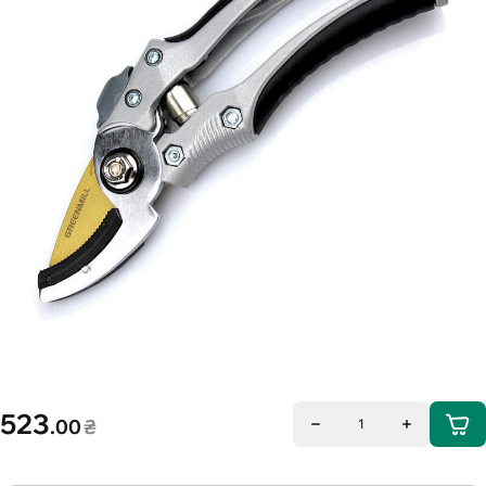
523
.00
₴
1