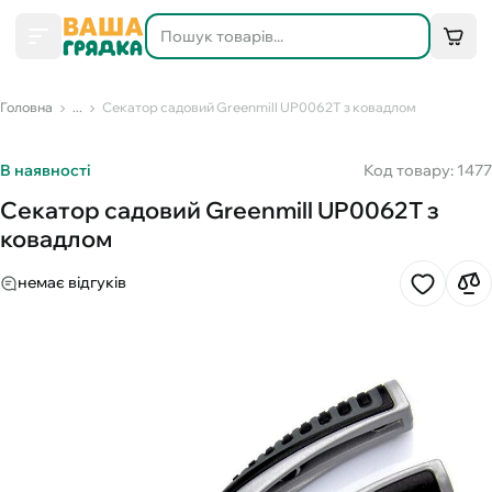
Головна
...
Секатор садовий Greenmill UP0062Т з ковадлом
В наявності
Код товару: 1477
Секатор садовий Greenmill UP0062Т з
ковадлом
немає відгуків