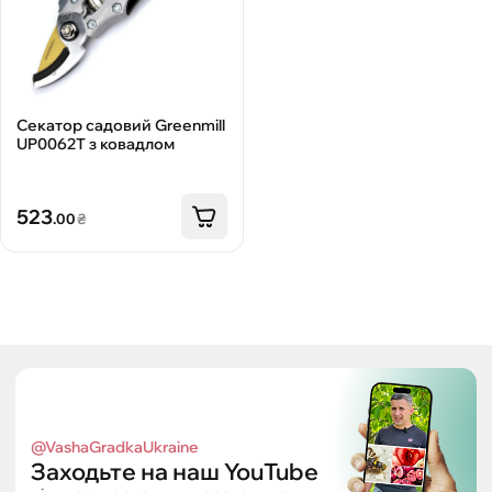
Секатор садовий Greenmill
UP0062Т з ковадлом
523
.00
₴
@VashaGradkaUkraine
Заходьте на наш YouTube