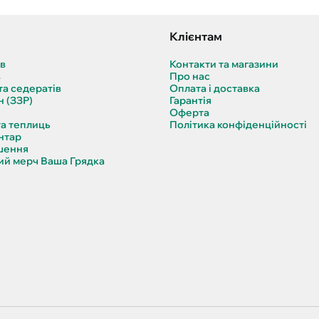
Клієнтам
ів
Контакти та магазини
в
Про нас
та седератів
Оплата і доставка
н (ЗЗР)
Гарантія
Оферта
та теплиць
Політика конфіденційності
нтар
шення
й мерч Ваша Грядка