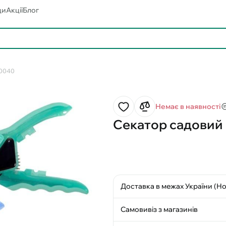
ди
Акції
Блог
R0040
Немає в наявності
Секатор садовий 
Доставка в межах України (Н
Самовивіз з магазинів