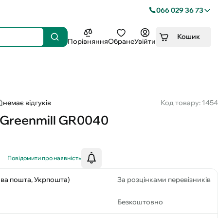
066 029 36 73
Кошик
Порівняння
Обране
Увійти
немає відгуків
Код товару: 1454
Greenmill GR0040
Повідомити про наявність
ова пошта, Укрпошта)
За розцінками перевізників
Безкоштовно