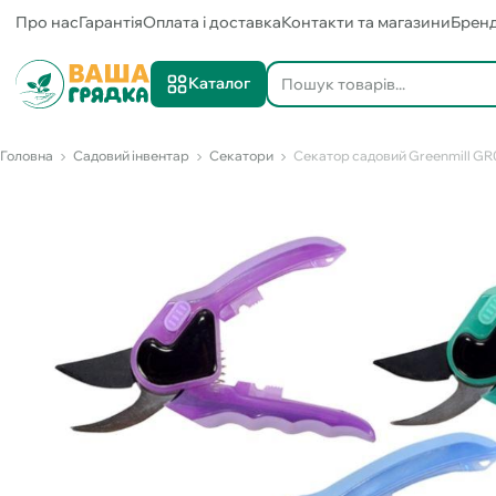
Про нас
Гарантія
Оплата і доставка
Контакти та магазини
Брен
Каталог
Головна
Садовий інвентар
Секатори
Секатор садовий Greenmill G