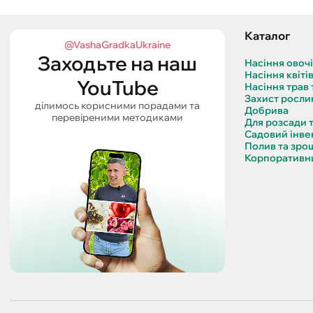
Каталог
@VashaGradkaUkraine
Заходьте на наш
Насіння овоч
Насіння квіті
YouTube
Насіння трав 
Захист росли
ділимось корисними порадами та
Добрива
перевіреними методиками
Для розсади 
Садовий інве
Полив та зро
Корпоративни