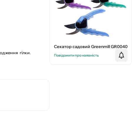
Секатор садовий Greenmill GR0040
одження гілки.
Повідомити про наявність