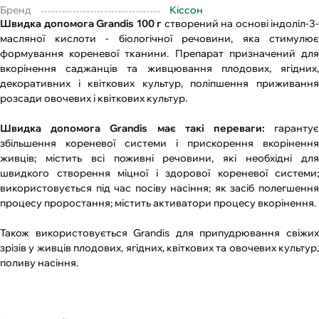
Бренд
Кіссон
Швидка допомога Grandis 100 г
створений на основі індоліл-3-
масляної кислоти - біологічної речовини, яка стимулює
формування кореневої тканини. Препарат призначений для
вкорінення саджанців та живцювання плодових, ягідних,
декоративних і квіткових культур, поліпшення приживання
розсади овочевих і квіткових культур.
Швидка допомога Grandis має такі переваги:
гаранту
збільшення кореневої системи і прискорення вкорінення
живців; містить всі поживні речовини, які необхідні для
швидкого створення міцної і здорової кореневої системи;
використовується під час посіву насіння; як засіб полегшення
процесу проростання; містить активатори процесу вкорінення.
Також використовується Grandis для припудрювання свіжих
зрізів у живців плодових, ягідних, квіткових та овочевих культур,
поливу насіння.