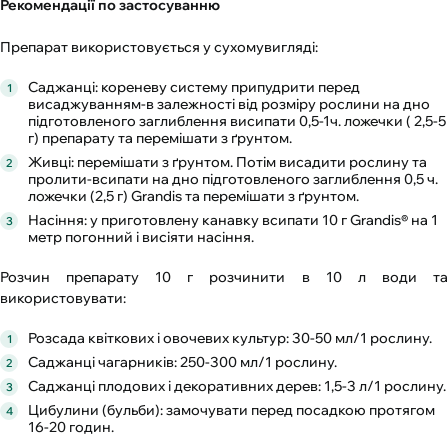
Рекомендації по застосуванню
Препарат використовується у сухомувигляді:
Саджанці: кореневу систему припудрити перед
висаджуванням-в залежності від розміру рослини на дно
підготовленого заглиблення висипати 0,5-1ч. ложечки ( 2,5-5
г) препарату та перемішати з ґрунтом.
Живці: перемішати з ґрунтом. Потім висадити рослину та
пролити-всипати на дно підготовленого заглиблення 0,5 ч.
ложечки (2,5 г) Grandis та перемішати з ґрунтом.
Насіння: у приготовлену канавку всипати 10 г Grandis® на 1
метр погонний і висіяти насіння.
Розчин препарату 10 г розчинити в 10 л води та
використовувати:
Розсада квіткових і овочевих культур: 30-50 мл/1 рослину.
Саджанці чагарників: 250-300 мл/1 рослину.
Саджанці плодових і декоративних дерев: 1,5-3 л/1 рослину.
Цибулини (бульби): замочувати перед посадкою протягом
16-20 годин.