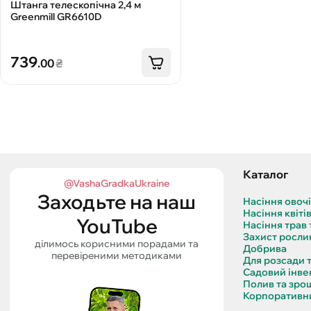
Штанга телескопічна 2,4 м
Greenmill GR6610D
739
.00
₴
Каталог
@VashaGradkaUkraine
Заходьте на наш
Насіння овоч
Насіння квіті
YouTube
Насіння трав 
Захист росли
ділимось корисними порадами та
Добрива
перевіреними методиками
Для розсади 
Садовий інве
Полив та зро
Корпоративни