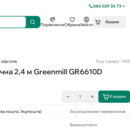
066 029 36 73
Кошик
Порівняння
Обране
Увійти
 відгуків
Код товару: 1455
чна 2,4 м Greenmill GR6610D
У кошик
1
ова пошта, Укрпошта)
За розцінками перевізників
Безкоштовно