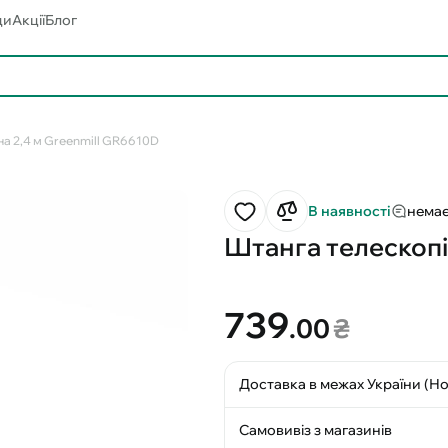
ди
Акції
Блог
а 2,4 м Greenmill GR6610D
В наявності
немає
Штанга телескопі
739
.00
₴
Доставка в межах України (Н
Самовивіз з магазинів