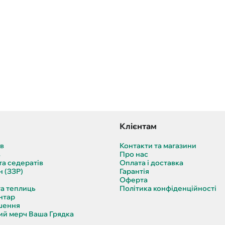
Клієнтам
ів
Контакти та магазини
в
Про нас
та седератів
Оплата і доставка
н (ЗЗР)
Гарантія
Оферта
та теплиць
Політика конфіденційності
нтар
шення
й мерч Ваша Грядка