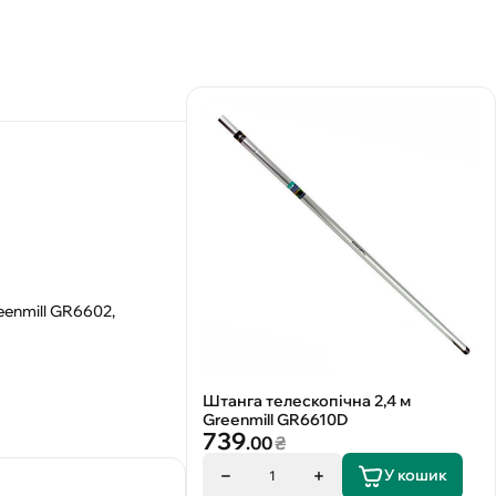
eenmill GR6602,
Штанга телескопічна 2,4 м
Greenmill GR6610D
739
.00
₴
У кошик
1