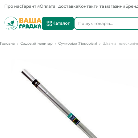
Про нас
Гарантія
Оплата і доставка
Контакти та магазини
Брен
Каталог
Головна
Садовий інвентар
Сучкорізи (Гілкорізи)
Штанга телескопічн