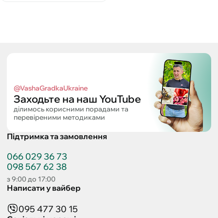
@VashaGradkaUkraine
Заходьте на наш YouTube
ділимось корисними порадами та
перевіреними методиками
Підтримка та замовлення
066 029 36 73
098 567 62 38
з 9:00 до 17:00
Написати у вайбер
095 477 30 15