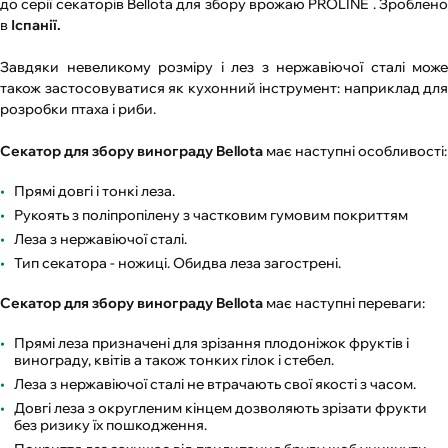
до серії секаторів Bellota для збору врожаю PROLINE . Зроблено
в
Іспанії.
Завдяки невеликому розміру і лез з нержавіючої сталі може
також застосовуватися як кухонний інструмент: наприклад для
розробки птаха і риби.
Секатор для збору винограду Bellota
має наступні особливості:
Прямі довгі і тонкі леза.
Рукоять з поліпропілену з частковим гумовим покриттям
Леза з нержавіючої сталі.
Тип секатора - ножиці. Обидва леза загострені.
Секатор для збору винограду Bellota
має наступні переваги:
Прямі леза призначені для зрізання плодоніжок фруктів і
винограду, квітів а також тонких гілок і стебел.
Леза з нержавіючої сталі не втрачають свої якості з часом.
Довгі леза з округленим кінцем дозволяють зрізати фрукти
без ризику їх пошкодження.