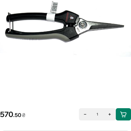
570
.50
₴
1