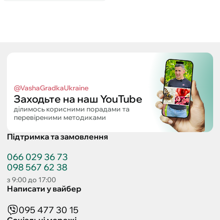
@VashaGradkaUkraine
Заходьте на наш YouTube
ділимось корисними порадами та
перевіреними методиками
Підтримка та замовлення
066 029 36 73
098 567 62 38
з 9:00 до 17:00
Написати у вайбер
095 477 30 15