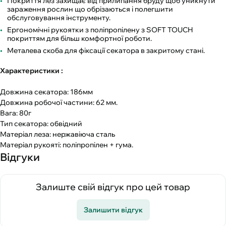
Покриття лез захищає від прилипання бруду щоб уникнути
зараження рослин що обрізаються і полегшити
обслуговування інструменту.
Ергономічні рукоятки з поліпропілену з SOFT TOUCH
покриттям для більш комфортної роботи.
Металева скоба для фіксації секатора в закритому стані.
Характеристики :
Довжина секатора: 186мм
Довжина робочої частини: 62 мм.
Вага: 80г
Тип секатора: обвідний
Матеріал леза: нержавіюча сталь
Матеріал рукояті: поліпропілен + гума.
Відгуки
Залиште свій відгук про цей товар
Залишити відгук