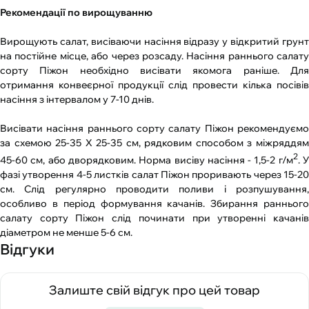
Рекомендації по вирощуванню
Вирощують салат, висіваючи насіння відразу у відкритий грунт
на постійне місце, або через розсаду. Насіння раннього салату
сорту Піжон необхідно висівати якомога раніше. Для
отримання конвеєрної продукції слід провести кілька посівів
насіння з інтервалом у 7-10 днів.
Висівати насіння раннього сорту салату Піжон рекомендуємо
за схемою 25-35 Х 25-35 см, рядковим способом з міжряддям
2
45-60 см, або дворядковим. Норма висіву насіння - 1,5-2 г/м
. 
фазі утворення 4-5 листків салат Піжон проривають через 15-20
см. Слід регулярно проводити поливи і розпушування,
особливо в період формування качанів. Збирання раннього
салату сорту Піжон слід починати при утворенні качанів
діаметром не менше 5-6 см.
Відгуки
Залиште свій відгук про цей товар