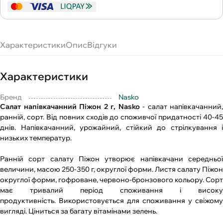
Характеристики
Опис
Відгуки
Характеристики
Бренд
Nasko
Салат напівкачанний Піжон 2 г, Nasko
- cалат напівкачанний,
ранній, сорт. Від повних сходів до споживчої придатності 40-45
днів. Напівкачанний, урожайний, стійкий до стрілкування і
низьких температур.
Ранній сорт салату Піжон утворює напівкачани середньої
величини, масою 250-350 г, округлої форми. Листя салату Піжон
округлої форми, гофроване, червоно-бронзового кольору. Сорт
має тривалий період споживання і високу
продуктивність. Використовується для споживання у свіжому
вигляді. Ціниться за багату вітамінами зелень.