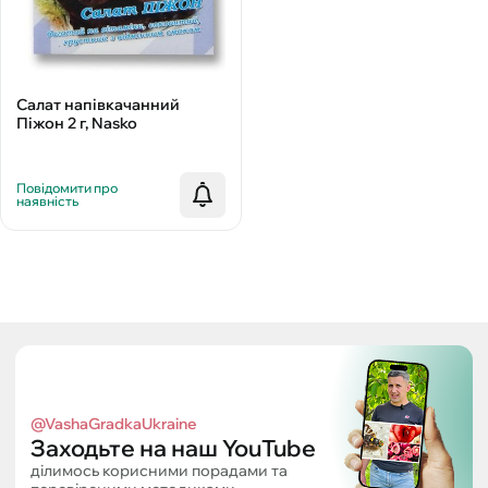
Салат напівкачанний
Піжон 2 г, Nasko
Повідомити про
наявність
@VashaGradkaUkraine
Заходьте на наш YouTube
ділимось корисними порадами та