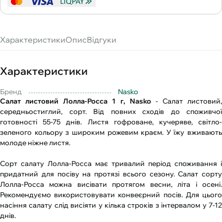
Характеристики
Опис
Відгуки
Характеристики
Бренд
Nasko
Салат листовий Лолла-Росса 1 г, Nasko
- Салат листовий,
середньостиглий, сорт. Від повних сходів до споживчої
готовності 55-75 днів. Листя гофроване, кучеряве, світло-
зеленого кольору з широким рожевим краєм. У їжу вживають
молоде ніжне листя.
Сорт салату Лолла-Росса має тривалий період споживання і
придатний для посіву на протязі всього сезону. Салат сорту
Лолла-Росса можна висівати протягом весни, літа і осені.
Рекомендуємо використовувати конвеєрний посів. Для цього
насіння салату слід висіяти у кілька строків з інтервалом у 7-12
днів.