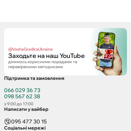
@VashaGradkaUkraine
Заходьте на наш YouTube
ділимось корисними порадами та
перевіреними методиками
Підтримка та замовлення
066 029 36 73
098 567 62 38
з 9:00 до 17:00
Написати у вайбер
095 477 30 15
Соціальні мережі