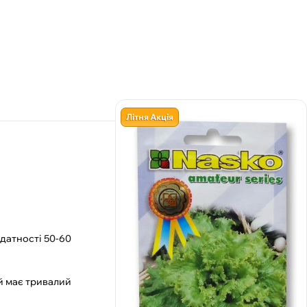
Літня Акція
идатності 50-60
й має тривалий