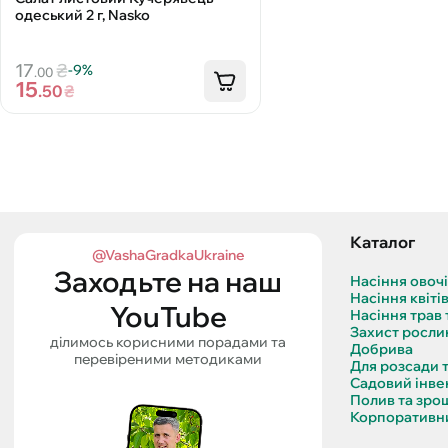
одеський 2 г, Nasko
17
₴
-9%
.00
15
.50
₴
Каталог
@VashaGradkaUkraine
Заходьте на наш
Насіння овоч
Насіння квіті
YouTube
Насіння трав 
Захист росли
ділимось корисними порадами та
Добрива
перевіреними методиками
Для розсади 
Садовий інве
Полив та зро
Корпоративни