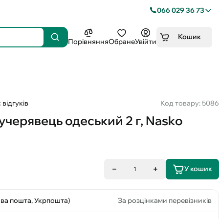
066 029 36 73
Кошик
Порівняння
Обране
Увійти
 відгуків
Код товару: 5086
учерявець одеський 2 г, Nasko
У кошик
1
ова пошта, Укрпошта)
За розцінками перевізників