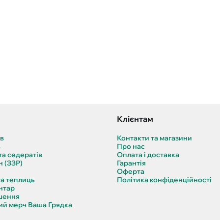
Клієнтам
ів
Контакти та магазини
в
Про нас
та седератів
Оплата і доставка
н (ЗЗР)
Гарантія
Оферта
та теплиць
Політика конфіденційності
нтар
шення
й мерч Ваша Грядка