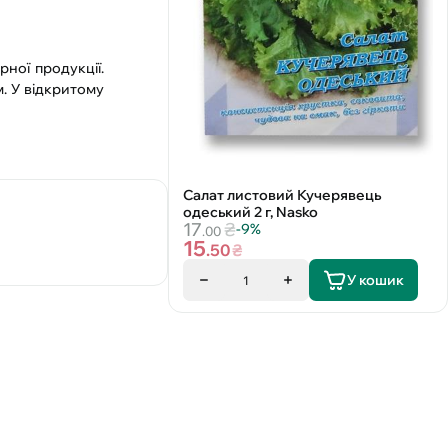
рної продукції.
. У відкритому
Салат листовий Кучерявець
одеський 2 г, Nasko
17
₴
-9%
.00
15
.50
₴
У кошик
1