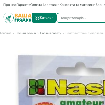
Про нас
Гарантія
Оплата і доставка
Контакти та магазини
Брен
Каталог
Головна
Насіння овочів
Насіння салату
Салат листовий Кучерявець о