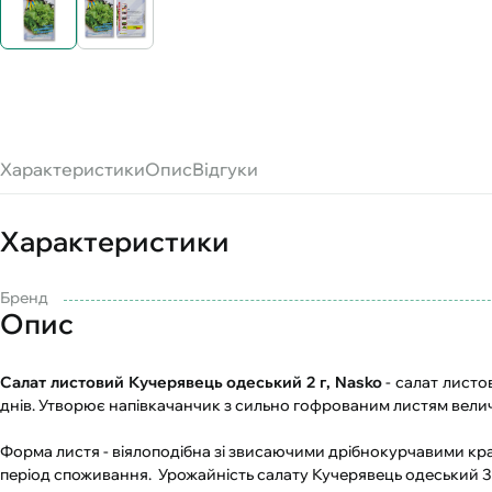
Характеристики
Опис
Відгуки
Характеристики
Бренд
Опис
Салат листовий Кучерявець одеський 2 г, Nasko
- cалат листо
днів. Утворює напівкачанчик з сильно гофрованим листям величи
Форма листя - віялоподібна зі звисаючими дрібнокурчавими кра
період споживання. Урожайність салату Кучерявець одеський 3-