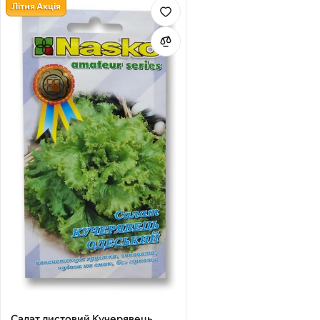
Літня Акція
Салат листовий Кучерявець