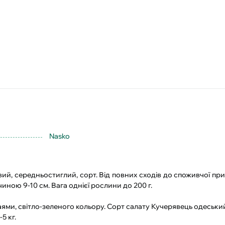
Nasko
вий, середньостиглий, сорт. Від повних сходів до споживчої пр
ною 9-10 см. Вага однієї рослини до 200 г.
ями, світло-зеленого кольору. Сорт салату Кучерявець одеськи
5 кг.