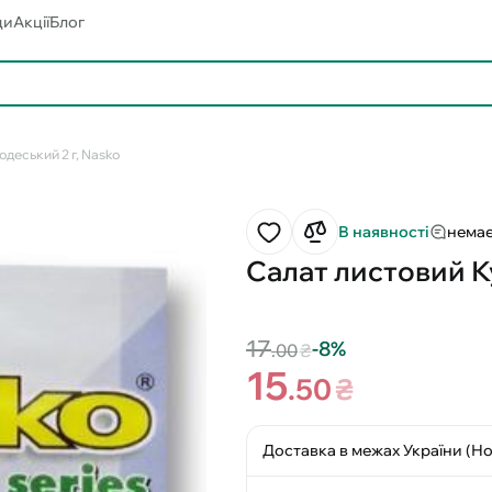
ди
Акції
Блог
деський 2 г, Nasko
В наявності
немає
Салат листовий К
17
-8%
.00
₴
15
.50
₴
Доставка в межах України (Н