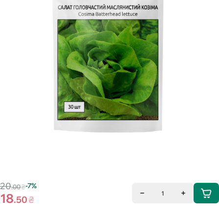
20
-7%
.00
₴
1
18
.50
₴