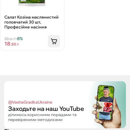
Салат Козіма маслянистий
головчатий 30 шт,
Професійне насіння
-8%
20
₴
.00
18
.50
₴
@VashaGradkaUkraine
Заходьте на наш YouTube
ділимось корисними порадами та
перевіреними методиками