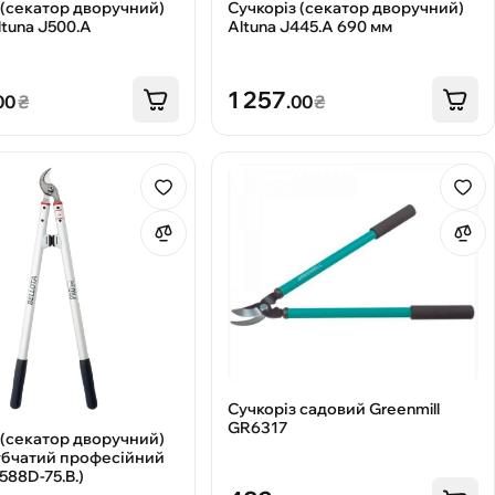
 (секатор дворучний)
Сучкоріз (секатор дворучний)
ltuna J500.A
Altuna J445.A 690 мм
1 257
00
₴
.00
₴
Сучкоріз садовий Greenmill
GR6317
 (секатор дворучний)
убчатий професійний
3588D-75.B.)