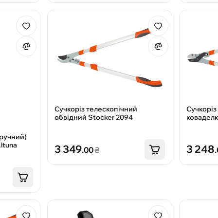
Сучкоріз телескопічний
Сучкоріз
обвідний Stocker 2094
коваделк
оручний)
ltuna
3 349
3 248
.00
₴