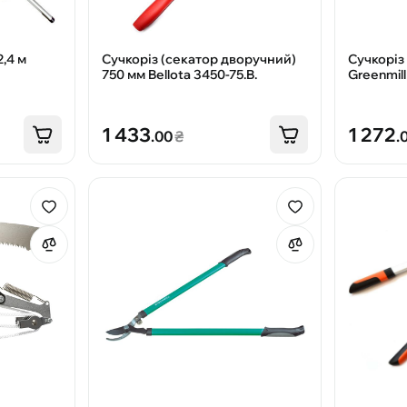
,4 м
Сучкоріз (секатор дворучний)
Сучкоріз
750 мм Bellota 3450-75.B.
Greenmil
1 433
1 272
.00
₴
.