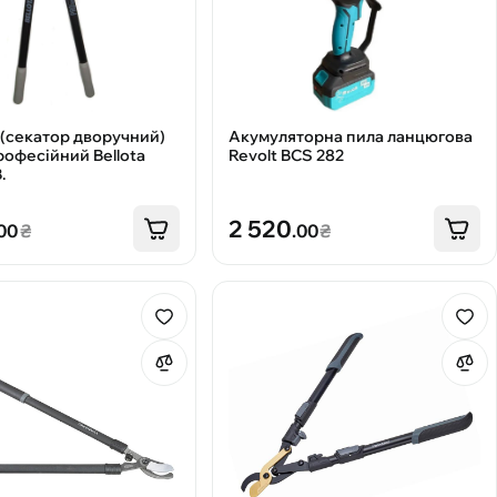
 (секатор дворучний)
Акумуляторна пила ланцюгова
рофесійний Bellota
Revolt BCS 282
.
2 520
.00
₴
.00
₴