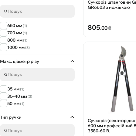
Сучкоріз штанговий Gr
GR6603 з ножівкою
650 мм
805
(1)
.00
₴
700 мм
(1)
800 мм
(1)
1000 мм
(3)
Макс. діаметр різу
35 мм
(1)
35–40 мм
(3)
50 мм
(1)
Тип ручки
Сучкоріз (секатор дв
600 мм професійний B
3580-60.B.