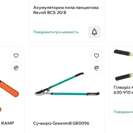
Акумуляторна пила ланцюгова
Revolt BCS 20/8
Повідомити про наявність
Гілкоріз
630-910 
Повідомити
й RAMP
Сучкоріз Greenmill GR0096