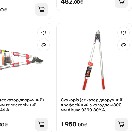
482
.00
₴
00
₴
 (секатор дворучний)
Сучкоріз (секатор дворучний)
мм телескопічний
професійний з ковадлом 800
446.A
мм Altuna 0390-80Y.A.
1 950
00
₴
.00
₴