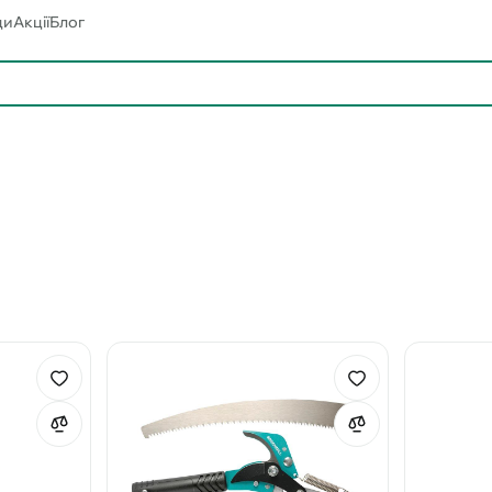
ди
Акції
Блог