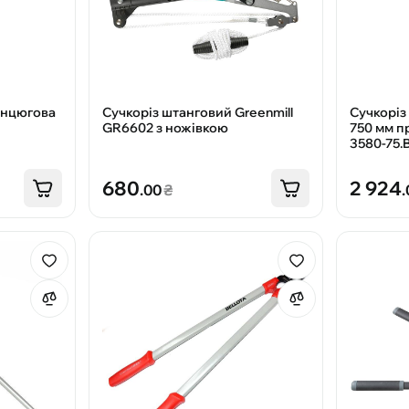
анцюгова
Сучкоріз штанговий Greenmill
Сучкоріз
GR6602 з ножівкою
750 мм п
3580-75.B
680
2 924
.00
₴