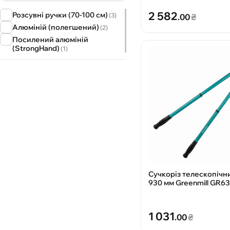
2 582
Розсувні ручки (70-100 см)
(3)
.00
₴
Алюміній (полегшений)
(2)
Посилений алюміній
(StrongHand)
(1)
Cучкopіз тeлecкoпічн
930 мм Greenmill GR6
1 031
.00
₴