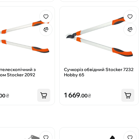
 телескопічний з
Сучкоріз обвідний Stocker 7232
ом Stocker 2092
Hobby 65
1 669
.00
₴
.00
₴