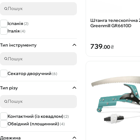
Штанга телескопічна 2
Іспанія
(2)
Greenmill GR6610D
Італія
(4)
739
Тип інструменту
.00
₴
Cекатор дворучний
(6)
Тип різу
Контактний (із ковадлом)
(2)
Обвідний (площинний)
(4)
Довжина