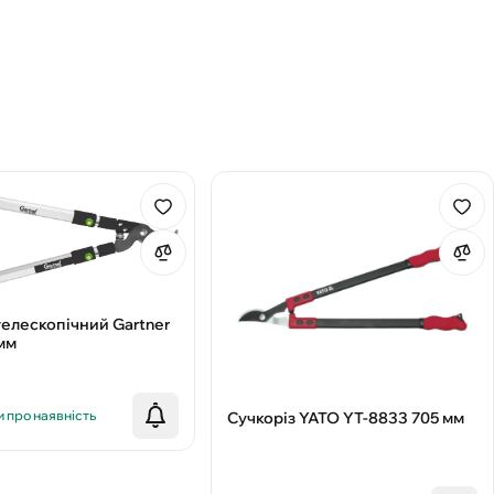
 телескопічний Gartner
мм
 про наявність
Сучкоріз YATO YT-8833 705 мм