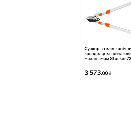
Сучкоріз телескопічни
коваделцем і ричагов
механізмом Stocker 7
3 573
.00
₴