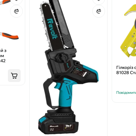
й з
им
242
Гілкоріз
81028 Ст
Повідомити