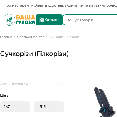
Про нас
Гарантія
Оплата і доставка
Контакти та магазини
Брен
Каталог
Головна
Садовий інвентар
Сучкорізи (Гілкорізи)
Сучкорізи (Гілкорізи)
Акційні товари
Ціна
—