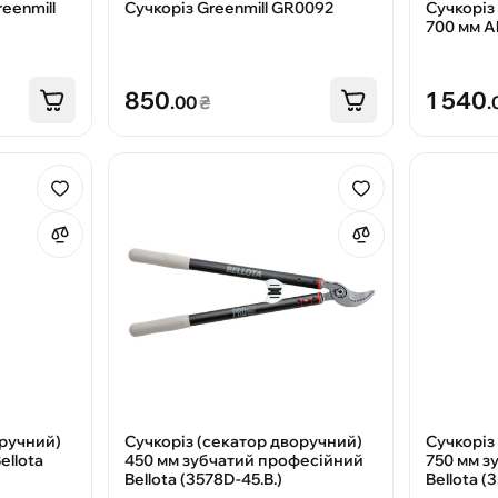
eenmill
Сучкоріз Greenmill GR0092
Сучкоріз
700 мм A
850
1 540
.00
₴
.
оручний)
Сучкоріз (секатор дворучний)
Сучкоріз
ellota
450 мм зубчатий професійний
750 мм з
Bellota (3578D-45.B.)
Bellota (