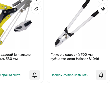
 садовий із пилкою
Гілкоріз садовий 700 мм
аль 530 мм
зубчасте лезо Haisser 81046
 про наявність
Повідомити про наявність