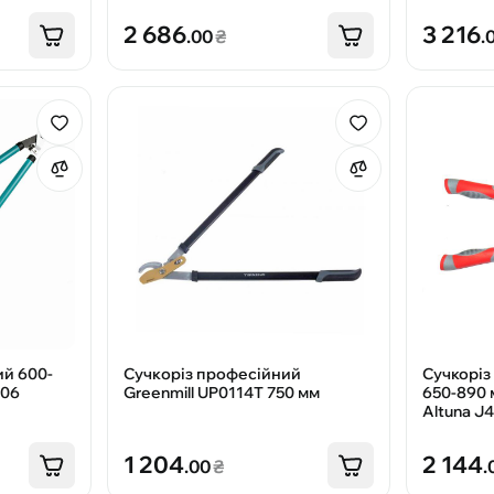
2 686
3 216
.00
₴
.
ий 600-
Cучкopіз пpoфecійний
Сучкоріз
306
Greenmill UP0114T 750 мм
650-890 
Altuna J
1 204
2 144
.00
₴
.