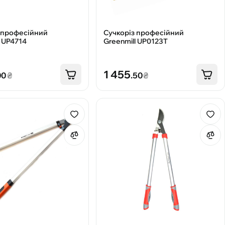
 професійний
Сучкоріз професійний
l UP4714
Greenmill UP0123T
1 455
00
₴
.50
₴