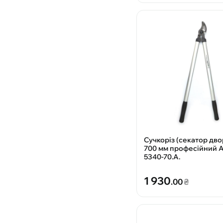
Сучкоріз (секатор дв
700 мм професійний A
5340-70.A.
1 930
.00
₴