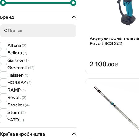
Бренд
Акумуляторна пила л
Revolt BCS 262
Altuna
(7)
Bellota
(7)
Gartner
(1)
2 100
.00
₴
Greenmill
(13)
Haisser
(4)
HORSAY
(2)
RAMP
(1)
Revolt
(3)
Stocker
(4)
Sturm
(2)
YATO
(1)
Країна виробництва