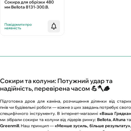
Сокира для обрізки 480
мм Bellota 8131-300.B.
Повідомити про
наявність
Сокири та колуни: Потужний удар та
надійність, перевірена часом 💪🪓🪵
Підготовка дров для каміна, розчищення ділянки від старих
пнів чи будівельні роботи — кожне з цих завдань потребує свого
специфічного інструменту. В інтернет-магазині
«Ваша Грядка»
ми зібрали сокири та колуни від лідерів ринку:
Bellota
,
Altuna
т
Greenmill
. Наш принцип —
«Менше зусиль, більше результату»