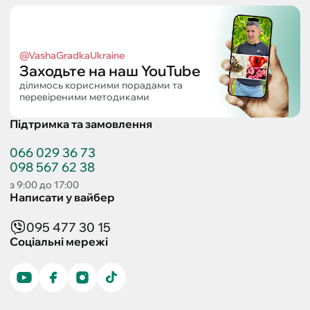
@VashaGradkaUkraine
Заходьте на наш YouTube
ділимось корисними порадами та
перевіреними методиками
Підтримка та замовлення
066 029 36 73
098 567 62 38
з 9:00 до 17:00
Написати у вайбер
095 477 30 15
Соціальні мережі