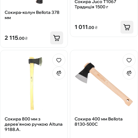
Сокира Juco Т1067
Традиція 1500 г
Сокира-колун Bellota 378
мм
1 011
.00
₴
2 115
.00
₴
Сокира 800 мм з
Сокира 400 мм Bellota
дерев'яною ручкою Altuna
8130-500С
9188.A.