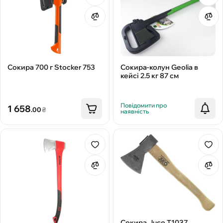
Сокира 700 г Stocker 753
Сокира-колун Geolia в
кейсі 2.5 кг 87 см
Повідомити про
1 658
.00
₴
наявність
Сокира Juco Т1037