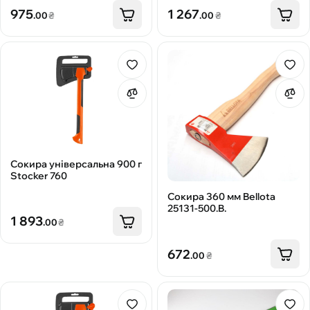
975
1 267
.00
₴
.00
₴
Сокира універсальна 900 г
Stocker 760
Сокира 360 мм Bellota
25131-500.B.
1 893
.00
₴
672
.00
₴