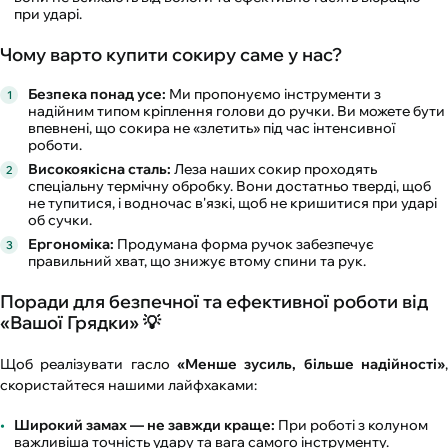
при ударі.
Чому варто купити сокиру саме у нас?
Безпека понад усе:
Ми пропонуємо інструменти з
надійним типом кріплення голови до ручки. Ви можете бути
впевнені, що сокира не «злетить» під час інтенсивної
роботи.
Високоякісна сталь:
Леза наших сокир проходять
спеціальну термічну обробку. Вони достатньо тверді, щоб
не тупитися, і водночас в'язкі, щоб не кришитися при ударі
об сучки.
Ергономіка:
Продумана форма ручок забезпечує
правильний хват, що знижує втому спини та рук.
Поради для безпечної та ефективної роботи від
«Вашої Грядки» 💡
Щоб реалізувати гасло
«Менше зусиль, більше надійності»
,
скористайтеся нашими лайфхаками:
Широкий замах — не завжди краще:
При роботі з колуном
важливіша точність удару та вага самого інструменту.