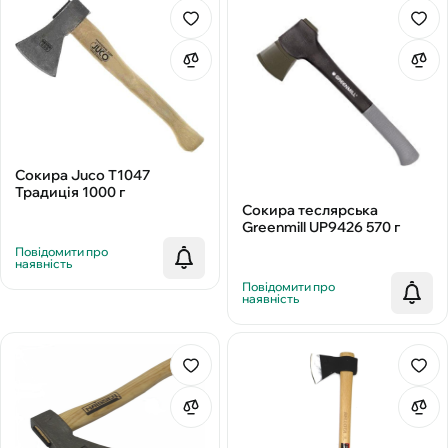
Сокира Juco Т1047
Традиція 1000 г
Сокира теслярська
Greenmill UP9426 570 г
Повідомити про
наявність
Повідомити про
наявність