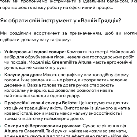
тому ми пропонуємо інструменти з ідеальним балансом, які
перетворюють важку роботу на ефективний процес.
Як обрати свій інструмент у «Вашій Грядці»?
Ми розділили асортимент за призначенням, щоб ви могли
підібрати ідеальну вагу та форму:
Універсальні садові сокири:
Компактні та гострі. Найкращий
вибір для обрубування гілок, невеликих господарських робіт
чи походів. Моделі від
Greenmill
та
Altuna
мають ергономічні
ручки, що не ковзають у руці.
Колуни для дров:
Мають специфічну клиноподібну форму
голови. Їхнє завдання — не різати, а «розривати» волокна
деревини. Важка голова та довга ручка створюють
колосальну інерцію, що дозволяє розколоти навіть
найтовстіші колоди з одного удару.
Професійні ковані сокири Bellota:
Це інструменти для тих,
хто цінує традиційну якість. Виготовлені з цільного шматка
кованої сталі, вони мають максимальну зносостійкість і
тримають заточку неймовірно довго.
Сокири з фібергласовими ручками:
Сучасне рішення від
Altuna
та
Greenmill
. Такі ручки майже неможливо зламати,
вони не всихають від вологи та ефективно гасять вібрацію