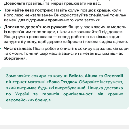
Дозвольте гравітації та інерції працювати на вас.
Тримайте лезо гострим:
Навіть колун працює краще, коли
його лезо не «зализане». Використовуйте спеціальні точильні
камені для підтримки правильного кута заточки.
Догляд за дерев'яною ручкою:
Якщо у вас класична модель
із дерев'яним топорищем, ніколи не залишайте її під дощем.
Якщо ручка розсохлася — перед роботою на кілька годин
занурте її у воду, щоб дерево набрякло і голова сиділа щільно.
Чистота леза:
Після роботи очистіть сокиру від залишків кори
та смоли. Тонкий шар масла захистить метал від іржі під час
зберігання.
Замовляйте сокири та колуни
Bellota
,
Altuna
та
Greenmill
в інтернет-магазині
«Ваша Грядка»
. Обирайте інструмент,
який витримає будь-які випробування! Швидка доставка
по Україні та гарантія оригінальності від кращих
європейських брендів.