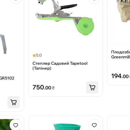
Плодозби
5.0
Greenmil
Степлер Садовий Tapetool
(Тапінер)
194
.00
 GR5102
750
.00
₴