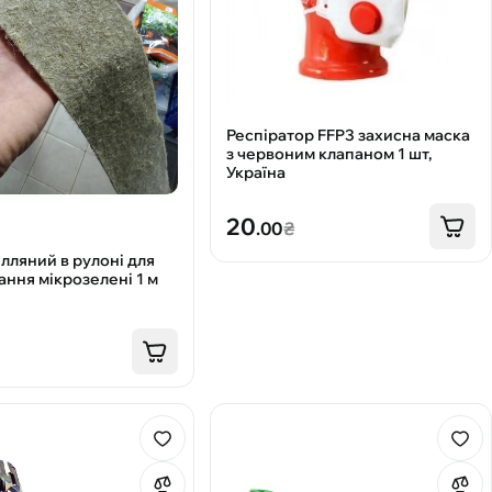
Респіратор FFP3 захисна маска
з червоним клапаном 1 шт,
Україна
20
.00
₴
лляний в рулоні для
ння мікрозелені 1 м