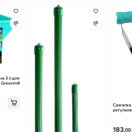
на 3 л для
 Greenmill
Сажалка 
регульов
183
.00