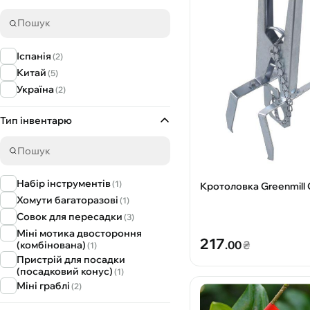
Садові дрібнички
(2)
ТМ Оазіс
(2)
Іспанія
(2)
Китай
(5)
Україна
(2)
Тип інвентарю
Набір інструментів
(1)
Кротоловка Greenmill
Хомути багаторазові
(1)
Совок для пересадки
(3)
Міні мотика двостороння
217
.00
₴
(комбінована)
(1)
Пристрій для посадки
(посадковий конус)
(1)
Міні граблі
(2)