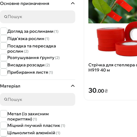
Основне призначення
Догляд за рослинами
(1)
Підв'язка рослин
(1)
Посадка та пересадка
рослин
(2)
Розпушування ґрунту
(2)
Висадка розсади
Стрічка для степлера
(2)
Н919 40 м
Прибирання листя
(1)
Матеріал
30
.00
₴
Метал (із захисним
покриттям)
(1)
Міцний гнучкий пластик
(1)
Цільнолитий алюміній
(1)