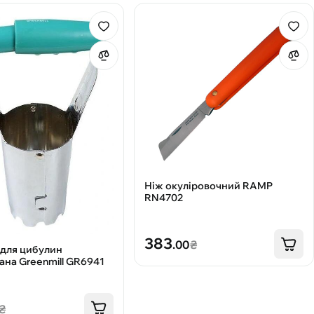
Ніж окуліровочний RAMP
RN4702
383
.00
₴
для цибулин
ана Greenmill GR6941
₴