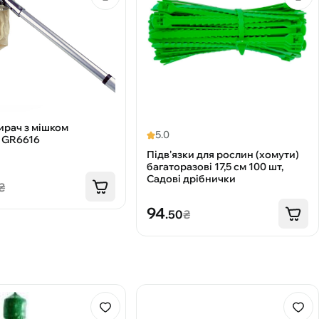
рач з мішком
5.0
l GR6616
Підв'язки для рослин (хомути)
багаторазові 17,5 см 100 шт,
Садові дрібнички
₴
94
.50
₴