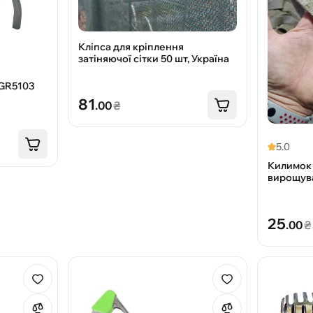
Кліпса для кріплення
затіняючої сітки 50 шт, Україна
ротоловка Greenmill GR5103
81
.00
₴
5.0
Килимок 
вирощува
25
.00
₴