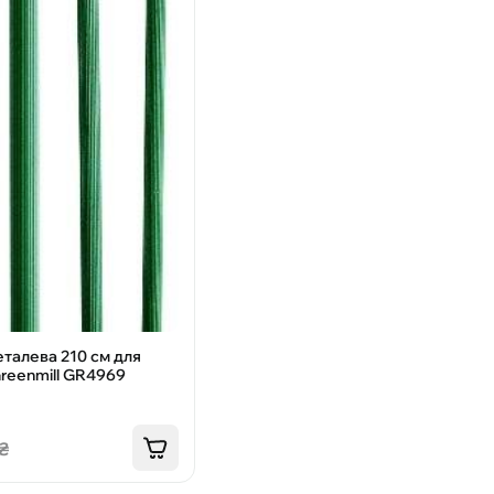
талева 210 см для
reenmill GR4969
₴