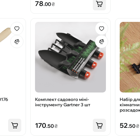
78
.00
₴
0176
Комплект садового міні-
Набір дл
інструменту Gartner 3 шт
кімнатни
розсадою
Садові д
170
52
.50
₴
.50
₴