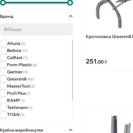
Бренд
К
Altuna
(2)
Bellota
(11)
Cellfast
(7)
251
.00
₴
Form-Plastic
(6)
Gartner
(3)
Greenmill
(42)
MasterTool
(2)
Profi Plus
(1)
RAMP
(1)
Tekhmann
(1)
TITAN
(1)
Werk
(5)
Агромаксі
(2)
Країна виробництва