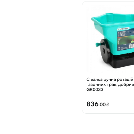
Сівалка ручна ротацій
газонних трав, добрив
GR0033
836
.00
₴