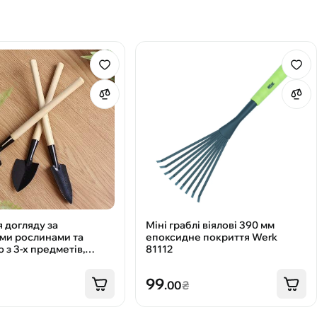
я догляду за
Міні граблі віялові 390 мм
ми рослинами та
епоксидне покриття Werk
 з 3-х предметів,
81112
рібнички
99
.00
₴