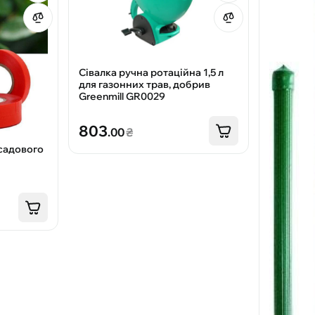
Сівалка ручна ротаційна 1,5 л
для газонних трав, добрив
Greenmill GR0029
803
.00
₴
 садового