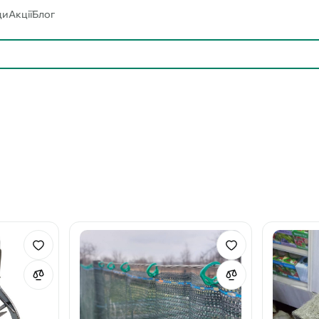
ди
Акції
Блог