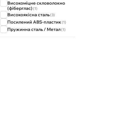
Високоміцне скловолокно
(фіберглас)
(1)
Високоякісна сталь
(3)
Посилений ABS-пластик
(1)
Пружинна сталь / Метал
(1)