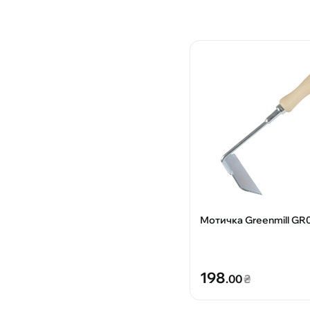
Мотичка Greenmill GR
198
.00
₴