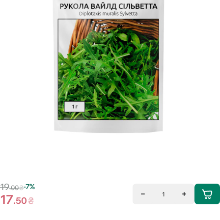
19
-7%
.00
₴
1
17
.50
₴