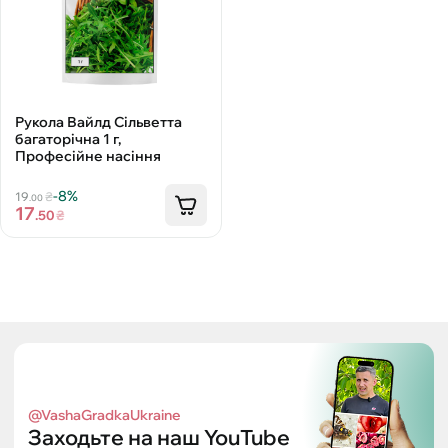
Рукола Вайлд Сільветта
багаторічна 1 г,
Професійне насіння
-8%
19
₴
.00
17
.50
₴
@VashaGradkaUkraine
Заходьте на наш YouTube