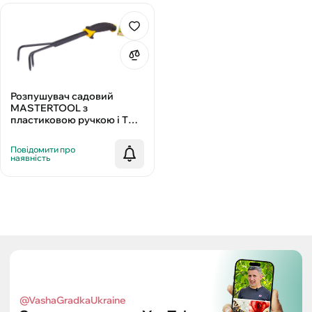
Розпушувач садовий
MASTERTOOL з
пластиковою ручкою і TPR
покриттям 385х60 мм 14-
6173
Повідомити про
наявність
@VashaGradkaUkraine