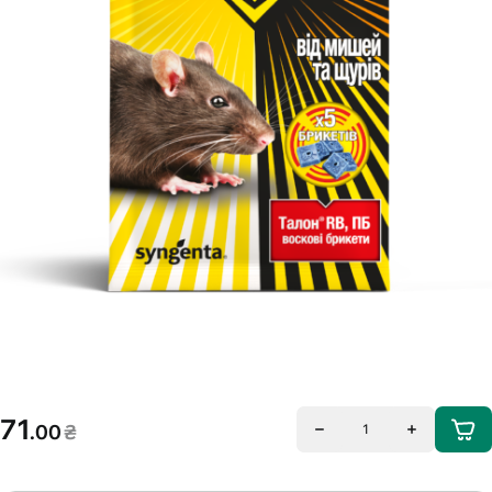
71
.00
₴
1