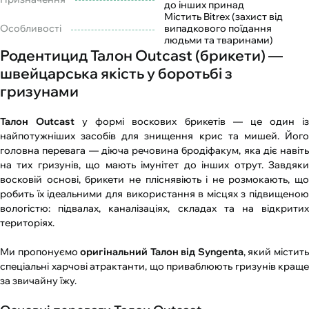
до інших принад
Містить Bitrex (захист від
Особливості
випадкового поїдання
людьми та тваринами)
Родентицид Талон Outcast (брикети) —
швейцарська якість у боротьбі з
гризунами
Талон Outcast
у формі воскових брикетів — це один і
найпотужніших засобів для знищення крис та мишей. Його
головна перевага — діюча речовина бродіфакум, яка діє навіть
на тих гризунів, що мають імунітет до інших отрут. Завдяки
восковій основі, брикети не пліснявіють і не розмокають, що
робить їх ідеальними для використання в місцях з підвищеною
вологістю: підвалах, каналізаціях, складах та на відкритих
територіях.
Ми пропонуємо
оригінальний Талон від Syngenta
, який містит
спеціальні харчові атрактанти, що приваблюють гризунів краще
за звичайну їжу.