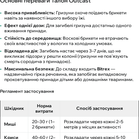
Основні переваги Талон Outcast
Висока привабливість:
Гризуни охоче поїдають брикети
навіть за наявності іншого вибору їжі.
Ефект однієї дози:
Для загибелі гризуна достатньо одного
вживання принади.
Стійкість до середовища:
Воскові брикети не втрачають
своїх властивостей у вологих та холодних умовах.
Відкладена дія:
Загибель настає через 3–7 днів, що не
викликає підозри у решти колонії (гризуни не пов'язують
смерть сородича з принадою).
Максимальна безпека:
До складу входить
Bitrex
—
надзвичайно гірка речовина, яка запобігає випадковому
проковтуванню принади дітьми або домашніми тваринами.
Регламент застосування
Норма
Шкідник
Спосіб застосування
витрати
20–30 г (1–
Розкладати через кожні 2–5
Миші
2 брикети)
метрів у місцях активності
Криси
40–60 г (2–
Розкладати через кожні 5–10