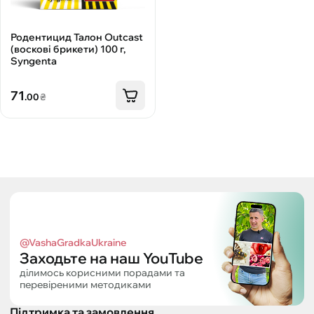
Родентицид Талон Outcast
(воскові брикети) 100 г,
Syngenta
71
.00
₴
@VashaGradkaUkraine
Заходьте на наш YouTube
ділимось корисними порадами та
перевіреними методиками
Підтримка та замовлення