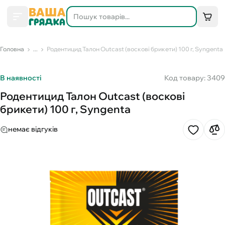
Головна
...
Родентицид Талон Outcast (воскові брикети) 100 г, Syngenta
В наявності
Код товару: 3409
Родентицид Талон Outcast (воскові
брикети) 100 г, Syngenta
немає відгуків