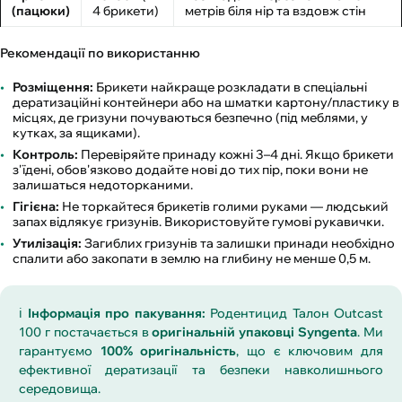
(пацюки)
4 брикети)
метрів біля нір та вздовж стін
Рекомендації по використанню
Розміщення:
Брикети найкраще розкладати в спеціальні
дератизаційні контейнери або на шматки картону/пластику в
місцях, де гризуни почуваються безпечно (під меблями, у
кутках, за ящиками).
Контроль:
Перевіряйте принаду кожні 3–4 дні. Якщо брикети
з'їдені, обов'язково додайте нові до тих пір, поки вони не
залишаться недоторканими.
Гігієна:
Не торкайтеся брикетів голими руками — людський
запах відлякує гризунів. Використовуйте гумові рукавички.
Утилізація:
Загиблих гризунів та залишки принади необхідно
спалити або закопати в землю на глибину не менше 0,5 м.
ℹ️
Інформація про пакування:
Родентицид Талон Outcast
100 г постачається в
оригінальній упаковці Syngenta
. Ми
гарантуємо
100% оригінальність
, що є ключовим для
ефективної дератизації та безпеки навколишнього
середовища.