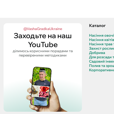
Каталог
@VashaGradkaUkraine
Заходьте на наш
Насіння овоч
Насіння квіті
YouTube
Насіння трав 
Захист росли
ділимось корисними порадами та
Добрива
перевіреними методиками
Для розсади 
Садовий інве
Полив та зро
Корпоративни