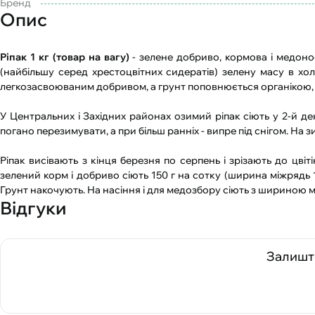
Бренд
Опис
Ріпак 1 кг (товар на вагу)
- зелене добриво, кормова і медоно
(найбільшу серед хрестоцвітних сидератів) зелену масу в холо
легкозасвоюваним добривом, а грунт поповнюється органікою, 
У Центральних і Західних районах озимий ріпак сіють у 2-й дек
погано перезимувати, а при більш ранніх - випре під снігом. На 
Ріпак висівають з кінця березня по серпень і зрізають до цвіт
зелений корм і добриво сіють 150 г на сотку (ширина міжрядь 15 
Грунт накочують. На насіння і для медозбору сіють з шириною 
Відгуки
Залиште