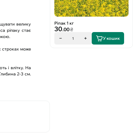
Ріпак 1 кг
ощувати велику
30
.00
₴
аса ріпаку стає
ркою.
У кошик
1
іх строках може
ть і влітку. На
Глибина 2-3 см.