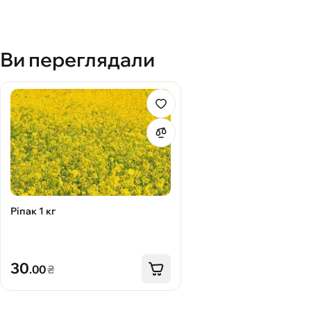
Ви переглядали
Ріпак 1 кг
30
.00
₴