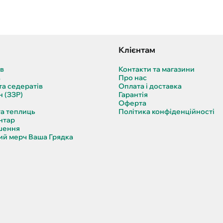
Клієнтам
ів
Контакти та магазини
в
Про нас
та седератів
Оплата і доставка
н (ЗЗР)
Гарантія
Оферта
та теплиць
Політика конфіденційності
нтар
шення
й мерч Ваша Грядка