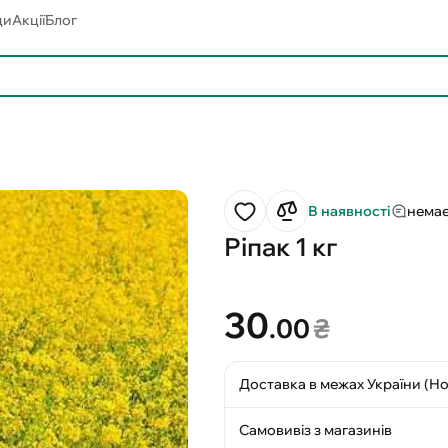
ди
Акції
Блог
В наявності
немає
Ріпак 1 кг
30
.00
₴
Доставка в межах України (Н
Самовивіз з магазинів