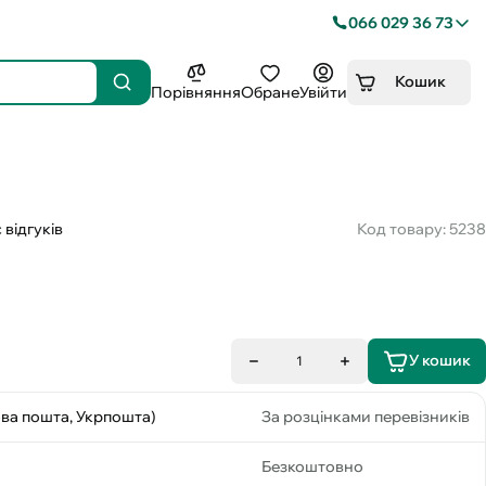
066 029 36 73
Кошик
Порівняння
Обране
Увійти
 відгуків
Код товару: 5238
У кошик
1
ова пошта, Укрпошта)
За розцінками перевізників
Безкоштовно