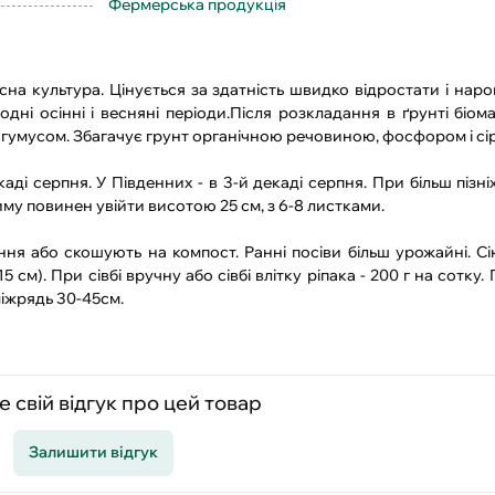
Фермерська продукція
сна культура. Цінується за здатність швидко відростати і нар
дні осінні і весняні періоди.Після розкладання в ґрунті біом
гумусом. Збагачує грунт органічною речовиною, фосфором і сі
аді серпня. У Південних - в 3-й декаді серпня. При більш пізн
зиму повинен увійти висотою 25 см, з 6-8 листками.
іння або скошують на компост. Ранні посіви більш урожайні. Сію
см). При сівбі вручну або сівбі влітку ріпака - 200 г на сотку. 
міжрядь 30-45см.
 свій відгук про цей товар
Залишити відгук