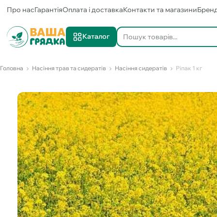
Про нас
Гарантія
Оплата і доставка
Контакти та магазини
Брен
Каталог
Головна
Насіння трав та сидератів
Насіння сидератів
Ріпак 1 кг