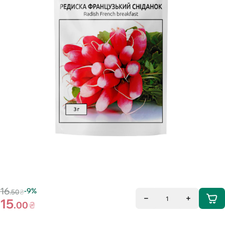
16
-9%
.50
₴
1
15
.00
₴